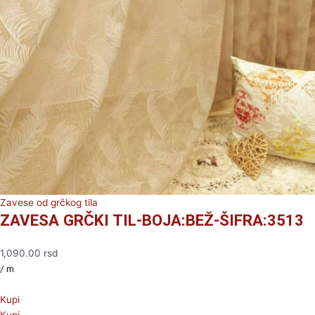
Zavese od grčkog tila
ZAVESA GRČKI TIL-BOJA:BEŽ-ŠIFRA:3513
1,090.00
rsd
/ m
Kupi