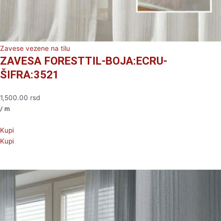
Zavese vezene na tilu
ZAVESA FORESTTIL-BOJA:ECRU-
ŠIFRA:3521
1,500.00
rsd
/ m
Kupi
Kupi