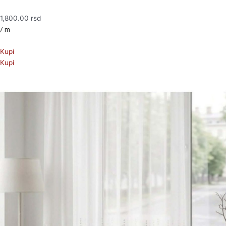
1,800.00
rsd
/ m
Kupi
Kupi