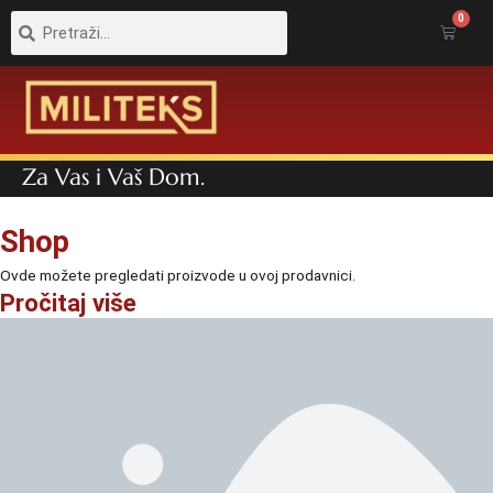
Pretraga
Pretraga
0
Cart
Za Vas i Vaš Dom.
Shop
Ovde možete pregledati proizvode u ovoj prodavnici.
Pročitaj više