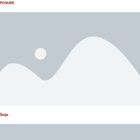
POSUĐE
Šolje