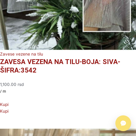
Zavese vezene na tilu
ZAVESA VEZENA NA TILU-BOJA: SIVA-
ŠIFRA:3542
1,100.00
rsd
/ m
Kupi
Kupi