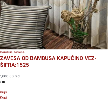
Bambus zavese
ZAVESA OD BAMBUSA KAPUĆINO VEZ-
ŠIFRA:1525
1,800.00
rsd
/ m
Kupi
Kupi