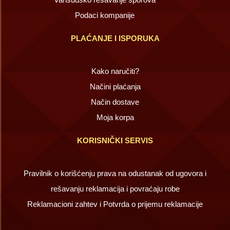
Podaci kompanije
PLAĆANJE I ISPORUKA
Kako naručiti?
Načini plaćanja
Način dostave
Moja korpa
KORISNIČKI SERVIS
Pravilnik o korišćenju prava na odustanak od ugovora i
rešavanju reklamacija i povraćaju robe
Reklamacioni zahtev i Potvrda o prijemu reklamacije