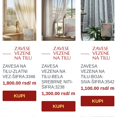
ZAVESE
ZAVESE
ZAVESE
VEZENE
VEZENE
VEZENE
NA TILU
NA TILU
NA TILU
ZAVESA NA
ZAVESA
ZAVESA
TILU-ZLATNI
VEZENA NA
VEZENA NA
VEZ-ŠIFRA:3346
TILU-BELA
TILU-BOJA:
SREBRNE NITI-
SIVA-ŠIFRA:3542
1,800.00
rsd
/ m
ŠIFRA:3238
1,100.00
rsd
/ m
1,300.00
rsd
/ m
KUPI
KUPI
KUPI