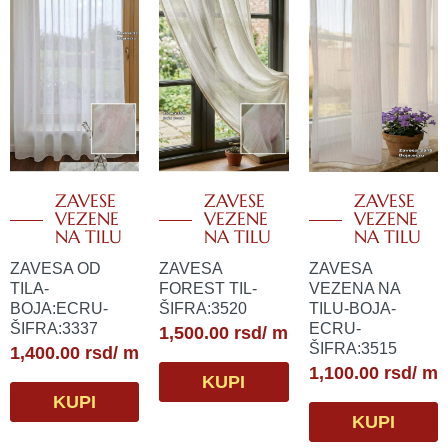
ZAVESE
ZAVESE
ZAVESE
VEZENE
VEZENE
VEZENE
NA TILU
NA TILU
NA TILU
ZAVESA OD
ZAVESA
ZAVESA
TILA-
FOREST TIL-
VEZENA NA
BOJA:ECRU-
ŠIFRA:3520
TILU-BOJA-
ŠIFRA:3337
ECRU-
1,500.00
rsd
/ m
ŠIFRA:3515
1,400.00
rsd
/ m
1,100.00
rsd
/ m
KUPI
KUPI
KUPI