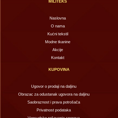
MILITEKS
Naslovna
O nama
Kućni tekstil
Modne tkanine
Akcije
Kontakt
KUPOVINA
Ugovor o prodaji na daljinu
Obrazac za odustanak ugovora na daljinu
Saobraznost i prava potrošača
Privatnost podataka
Vansudsko rešavanje sporova