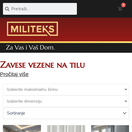
Pretraga
Pretraga
0
Cart
Za Vas i Vaš Dom.
Zavese vezene na tilu
Pročitaj više
Izaberite maksimalnu širinu
Izaberite dimenziju