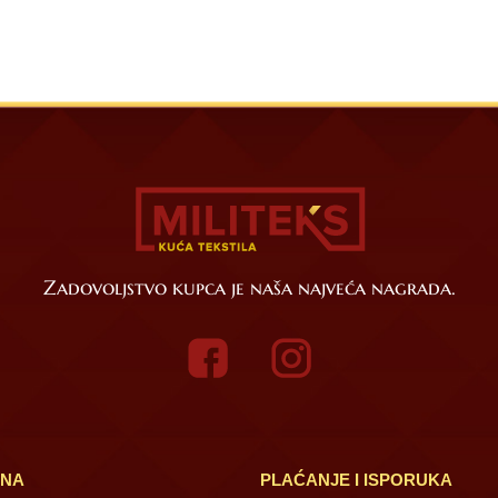
Zadovoljstvo kupca je naša najveća nagrada.
INA
PLAĆANJE I ISPORUKA