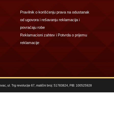
Pravilnik o korišćenju prava na odustanak
od ugovora i rešavanju reklamacija i
povraćaju robe
Reklamacioni zahtev i Potvrda o prijemu
reklamacije
kovac, ul. Trg revolucije 67, matični broj: 51783824, PIB: 100525928