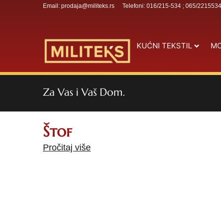
Email: prodaja@militeks.rs
Telefoni: 016/215-534 ; 065/221553
KUĆNI TEKSTIL
MO
Za Vas i Vaš Dom.
Štof
Pročitaj više