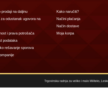
prodaji na daljinu
Kako naručiti?
za odustanak ugovora na
Načini plaćanja
Način dostave
ost i prava potrošača
Moja korpa
st podataka
ko rešavanje sporova
ompanije
Trgovinska radnja za veliko i malo Militeks, Les