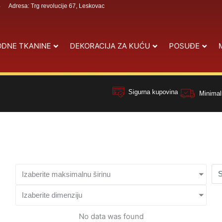
4
Adresa: Trg revolucije 67, Leskovac
DNE TKANINE
DEKORACIJA ZA KUĆU
POSUĐE
Sigurna kupovina
Minimal
Izaberite maksimalnu širinu
Izaberite dimenziju
No data was found