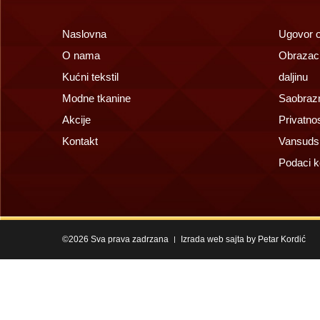
Naslovna
Ugovor o 
O nama
Obrazac 
Kućni tekstil
daljinu
Modne tkanine
Saobrazn
Akcije
Privatno
Kontakt
Vansuds
Podaci k
©2026 Sva prava zadrzana
Izrada web sajta by Petar Kordić