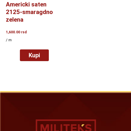
Americki saten
2125-smaragdno
zelena
1,600.00
rsd
/ m
Kupi