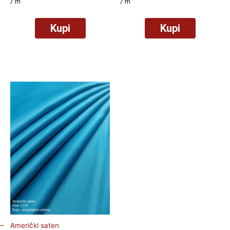
/ m
/ m
Kupi
Kupi
Američki saten