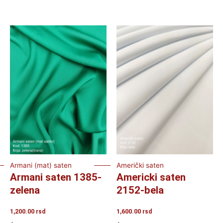
Armani (mat) saten
Američki saten
Armani saten 1385-
Americki saten
zelena
2152-bela
1,200.00
rsd
1,600.00
rsd