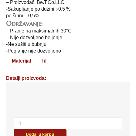
– Proizvođač: Be.T.Co.LLC
-Sakupljanje po dužini :-0,5 %
po širini : -0,5%
Održavanje:
– Pranje na maksimalnih 30°C
– Nije dozvoljeno beljenje
-Ne sušiti u bubnju.
-Peglanje nije dozvoljeno
Materijal
Til
Detalji proizvoda:
Til
sa
šljokicama
i
biserima
-
crni
Dodaj u korpu