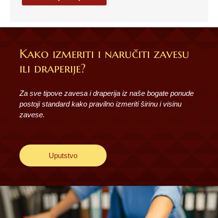
količina
Kako izmeriti i naručiti zavesu
ili draperije?
Za sve tipove zavesa i draperija iz naše bogate ponude
postoji standard kako pravilno izmeriti širinu i visinu
zavese.
Uputstvo