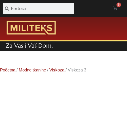
Pretraga
Pretraga
0
Cart
Za Vas i Vaš Dom.
Početna
/
Modne tkanine
/
Viskoza
/ Viskoza 3