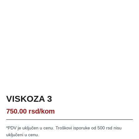
VISKOZA 3
750.00
rsd
/kom
*PDV je uključen u cenu. Troškovi isporuke od 500 rsd nisu
uključeni u cenu.