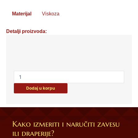
Materijal
Viskoza
Detalji proizvoda:
Viskoza
3
količina
Dodaj u korpu
Kako izmeriti i naručiti zavesu
ili draperije?