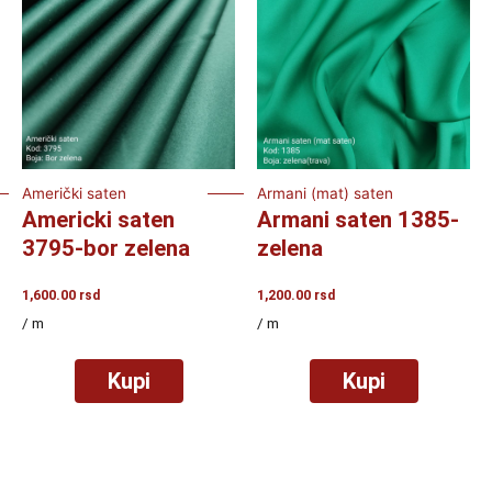
Američki saten
Armani (mat) saten
Americki saten
Armani saten 1385-
3795-bor zelena
zelena
1,600.00
rsd
1,200.00
rsd
/ m
/ m
Kupi
Kupi