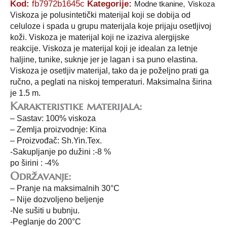
Kod:
fb7972b1645c
Kategorije:
,
Modne tkanine
Viskoza
Viskoza je polusintetički materijal koji se dobija od
celuloze i spada u grupu materijala koje prijaju osetljivoj
koži. Viskoza je materijal koji ne izaziva alergijske
reakcije. Viskoza je materijal koji je idealan za letnje
haljine, tunike, suknje jer je lagan i sa puno elastina.
Viskoza je osetljiv materijal, tako da je poželjno prati ga
ručno, a peglati na niskoj temperaturi. Maksimalna širina
je 1.5 m.
Karakteristike materijala:
– Sastav: 100% viskoza
– Zemlja proizvodnje: Kina
– Proizvođač: Sh.Yin.Tex.
-Sakupljanje po dužini :-8 %
po širini : -4%
Održavanje:
– Pranje na maksimalnih 30°C
– Nije dozvoljeno beljenje
-Ne sušiti u bubnju.
-Peglanje do 200°C