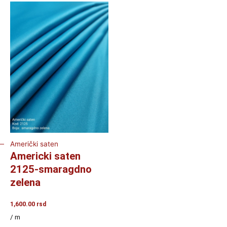
Američki saten
Americki saten
2125-smaragdno
zelena
1,600.00
rsd
/ m