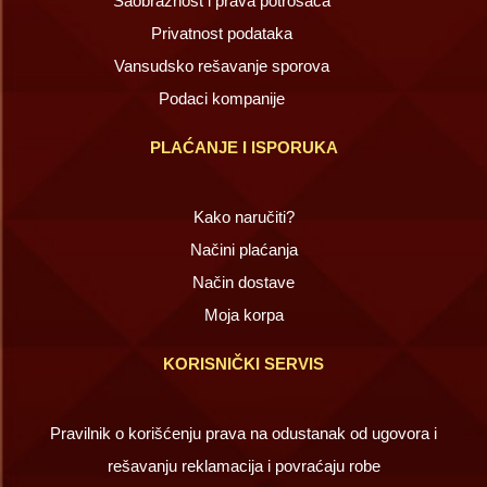
Saobraznost i prava potrošača
Privatnost podataka
Vansudsko rešavanje sporova
Podaci kompanije
PLAĆANJE I ISPORUKA
Kako naručiti?
Načini plaćanja
Način dostave
Moja korpa
KORISNIČKI SERVIS
Pravilnik o korišćenju prava na odustanak od ugovora i
rešavanju reklamacija i povraćaju robe