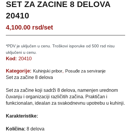
SET ZA ZACINE 8 DELOVA
20410
4,100.00
rsd
/set
*PDV je uključen u cenu. Troškovi isporuke od 500 rsd nisu
uključeni u cenu.
Kod:
20410
Kategorije:
,
Kuhinjski pribor
Posuđe za serviranje
Set za začine 8 delova
Set za začine koji sadrži 8 delova, namenjen urednom
čuvanju i organizaciji različitih začina. Praktičan i
funkcionalan, idealan za svakodnevnu upotrebu u kuhinji.
Karakteristike:
Količina:
8 delova