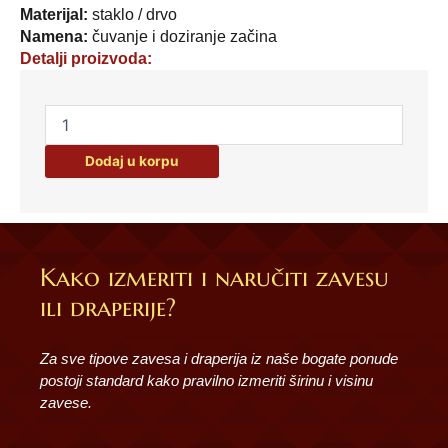
Materijal:
staklo / drvo
Namena:
čuvanje i doziranje začina
Detalji proizvoda:
SET
ZA
ZACINE
Dodaj u korpu
8
DELOVA
20410
količina
Kako izmeriti i naručiti zavesu
ili draperije?
Za sve tipove zavesa i draperija iz naše bogate ponude
postoji standard kako pravilno izmeriti širinu i visinu
zavese.