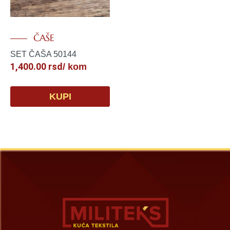
ČAŠE
SET ČAŠA 50144
1,400.00
rsd
/ kom
KUPI