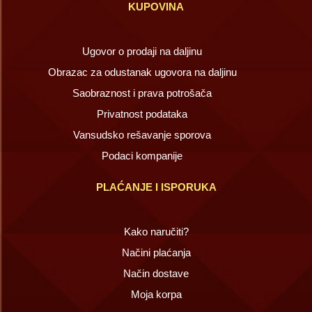
KUPOVINA
Ugovor o prodaji na daljinu
Obrazac za odustanak ugovora na daljinu
Saobraznost i prava potrošača
Privatnost podataka
Vansudsko rešavanje sporova
Podaci kompanije
PLAĆANJE I ISPORUKA
Kako naručiti?
Načini plaćanja
Način dostave
Moja korpa