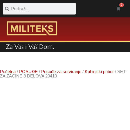
Pretraga
Pretraga
0
Cart
Za Vas i Vaš Dom.
Početna
/
POSUĐE
/
Posuđe za serviranje
/
Kuhinjski pribor
/ SET
ZA ZACINE 8 DELOVA 20410