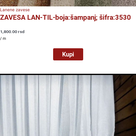
Lanene zavese
ZAVESA LAN-TIL-boja:šampanj; šifra:3530
1,800.00
rsd
/ m
Kupi