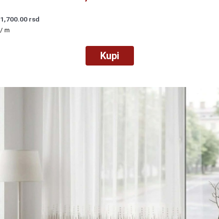
1,700.00
rsd
/ m
Kupi