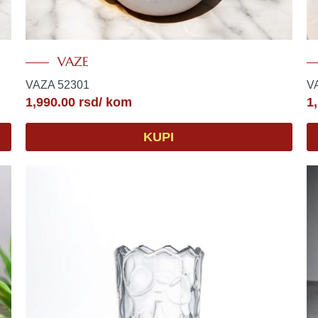
VAZE
VAZA 52301
V
1,990.00
rsd
/ kom
1
KUPI