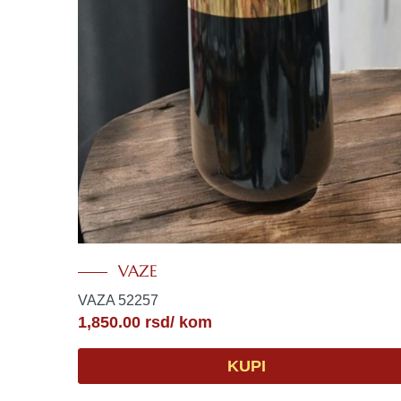
VAZE
VAZA 52257
1,850.00
rsd
/ kom
KUPI