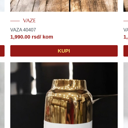
VAZE
VAZA 40407
V
1,990.00
rsd
/ kom
1
KUPI