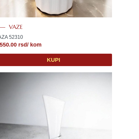
VAZE
AZA 52310
,550.00
rsd
/ kom
KUPI