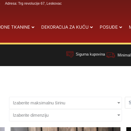
4
Adresa: Trg revolucije 67, Leskovac
DNE TKANINE
DEKORACIJA ZA KUĆU
POSUĐE
Sigurna kupovina
Minimal
Izaberite maksimalnu širinu
Izaberite dimenziju