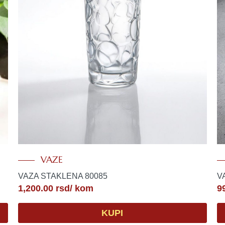
VAZE
VAZA STAKLENA 80085
V
1,200.00
rsd
/ kom
9
KUPI