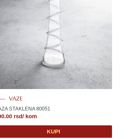
VAZE
AZA STAKLENA 80051
90.00
rsd
/ kom
KUPI