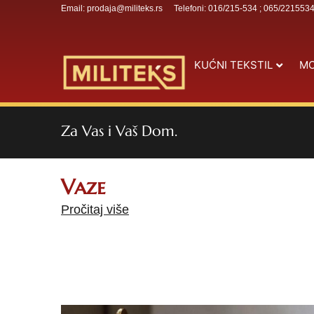
Email: prodaja@militeks.rs
Telefoni: 016/215-534 ; 065/221553
KUĆNI TEKSTIL
MO
Za Vas i Vaš Dom.
Vaze
Pročitaj više