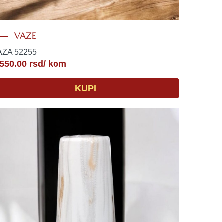
VAZE
AZA 52255
,550.00
rsd
/ kom
KUPI