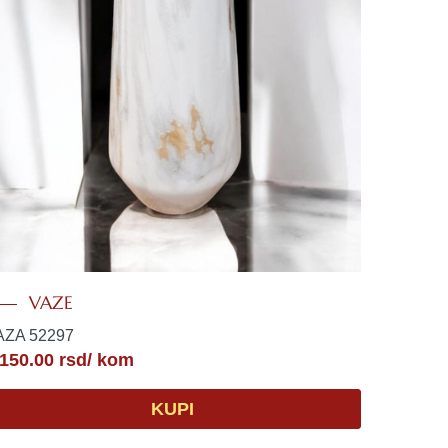
VAZE
AZA 52297
,150.00
rsd
/ kom
KUPI