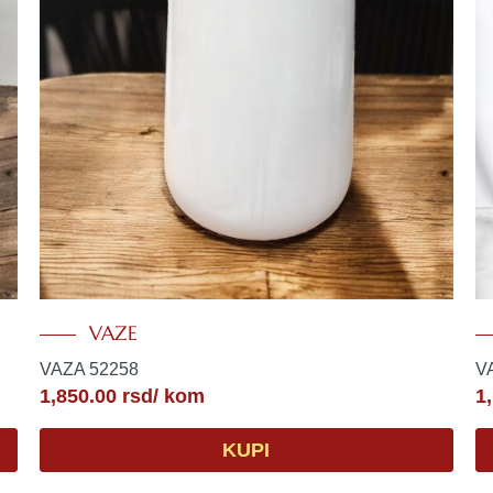
VAZE
VAZA 52258
V
1,850.00
rsd
/ kom
1
KUPI