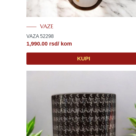
VAZE
VAZA 52298
1,990.00
rsd
/ kom
KUPI