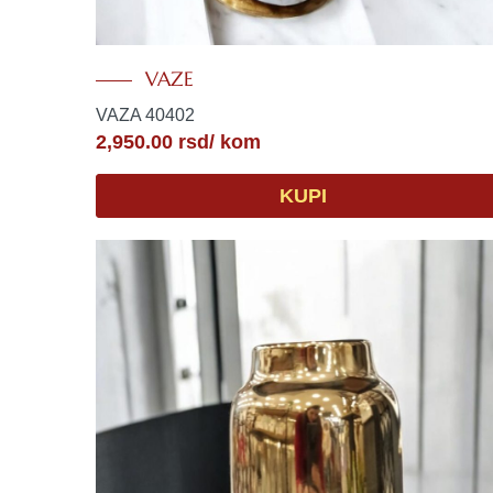
VAZE
VAZA 40402
2,950.00
rsd
/ kom
KUPI