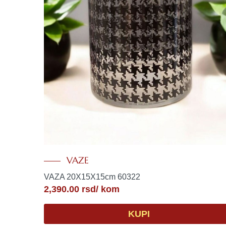
VAZE
VAZA 20X15X15cm 60322
2,390.00
rsd
/ kom
KUPI