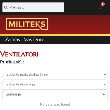
Pretraga
Pretraga
0
Cart
Za Vas i Vaš Dom.
Ventilatori
Pročitaj više
Izaberite maksimalnu širinu
Izaberite dimenziju
No data was found