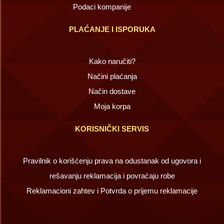
Podaci kompanije
PLAĆANJE I ISPORUKA
Kako naručiti?
Načini plaćanja
Način dostave
Moja korpa
KORISNIČKI SERVIS
Pravilnik o korišćenju prava na odustanak od ugovora i
rešavanju reklamacija i povraćaju robe
Reklamacioni zahtev i Potvrda o prijemu reklamacije