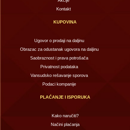
Akcije
Kontakt
KUPOVINA
Ugovor o prodaji na daljinu
Obrazac za odustanak ugovora na daljinu
Saobraznost i prava potrošača
Privatnost podataka
Vansudsko rešavanje sporova
Podaci kompanije
PLAĆANJE I ISPORUKA
Kako naručiti?
Načini plaćanja