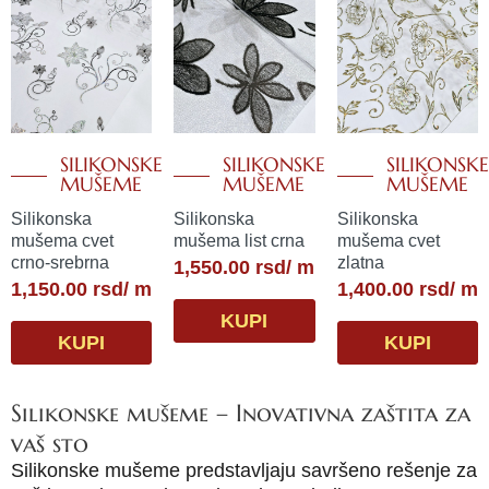
SILIKONSKE
SILIKONSKE
SILIKONSKE
MUŠEME
MUŠEME
MUŠEME
Silikonska
Silikonska
Silikonska
mušema cvet
mušema list crna
mušema cvet
crno-srebrna
zlatna
1,550.00
rsd
/ m
1,150.00
rsd
/ m
1,400.00
rsd
/ m
KUPI
KUPI
KUPI
Silikonske mušeme – Inovativna zaštita za
vaš sto
Silikonske mušeme predstavljaju savršeno rešenje za