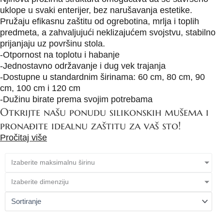
uklope u svaki enterijer, bez narušavanja estetike.
Pružaju efikasnu zaštitu od ogrebotina, mrlja i toplih
predmeta, a zahvaljujući neklizajućem svojstvu, stabilno
prijanjaju uz površinu stola.
-Otpornost na toplotu i habanje
-Jednostavno održavanje i dug vek trajanja
-Dostupne u standardnim širinama: 60 cm, 80 cm, 90
cm, 100 cm i 120 cm
-Dužinu birate prema svojim potrebama
Otkrijte našu ponudu silikonskih mušema i
pronađite idealnu zaštitu za vaš sto!
Pročitaj više
Izaberite maksimalnu širinu
Izaberite dimenziju