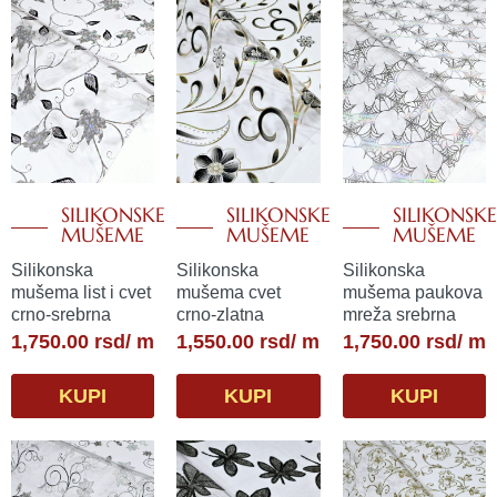
SILIKONSKE
SILIKONSKE
SILIKONSKE
MUŠEME
MUŠEME
MUŠEME
Silikonska
Silikonska
Silikonska
mušema list i cvet
mušema cvet
mušema paukova
crno-srebrna
crno-zlatna
mreža srebrna
1,750.00
rsd
/ m
1,550.00
rsd
/ m
1,750.00
rsd
/ m
KUPI
KUPI
KUPI