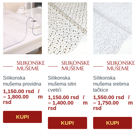
SILIKONSKE
SILIKONSKE
SILIKONSKE
MUŠEME
MUŠEME
MUŠEME
Silikonska
Silikonska
Silikonska
mušema providna
mušema sitni
mušema srebrna
cvetići
tačkice
Raspon
1,150.00
rsd
/
cena:
–
1,800.00
m
Raspon
Raspon
1,150.00
rsd
/
1,550.00
rsd
/
od
rsd
cena:
cena:
–
1,400.00
m
–
1,750.00
m
1,150.00
od
od
rsd
rsd
rsd
1,150.00
1,550.00
KUPI
do
rsd
rsd
KUPI
KUPI
1,800.00
do
do
rsd
1,400.00
1,750.00