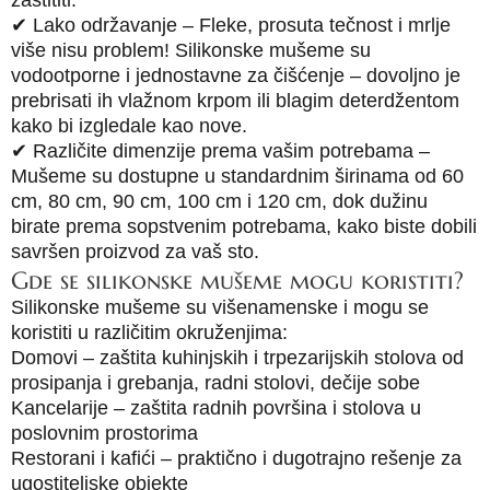
✔ Lako održavanje – Fleke, prosuta tečnost i mrlje
više nisu problem! Silikonske mušeme su
vodootporne i jednostavne za čišćenje – dovoljno je
prebrisati ih vlažnom krpom ili blagim deterdžentom
kako bi izgledale kao nove.
✔ Različite dimenzije prema vašim potrebama –
Mušeme su dostupne u standardnim širinama od 60
cm, 80 cm, 90 cm, 100 cm i 120 cm, dok dužinu
birate prema sopstvenim potrebama, kako biste dobili
savršen proizvod za vaš sto.
Gde se silikonske mušeme mogu koristiti?
Silikonske mušeme su višenamenske i mogu se
koristiti u različitim okruženjima:
Domovi – zaštita kuhinjskih i trpezarijskih stolova od
prosipanja i grebanja, radni stolovi, dečije sobe
Kancelarije – zaštita radnih površina i stolova u
poslovnim prostorima
Restorani i kafići – praktično i dugotrajno rešenje za
ugostiteljske objekte