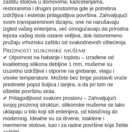
zaštitu stolova u domovima, kancelarijama,
restoranima i drugim prostorima gde je potrebna
izdržljiva i estetski prilagodljiva površina. Zahvaljujući
svom transparentnom dizajnu, one ne narušavaju
izgled vašeg enterijera, već omogućavaju da prirodna
lepota vašeg stola ostane vidljiva, dok istovremeno
pružaju vrhunsku zaštitu od svakodnevnih oštećenja.
Prednosti silikonske mušeme
✔ Otpornost na habanje i toplotu – Izrađene od
kvalitetnog silikona debljine 1 mm, mušeme su
izuzetno izdržljive i otporne na grebanje, vlagu i
visoke temperature. Možete bez brige postaviti vruće
predmete poput šoljica i tanjira, a da pri tom ne
oštetite površinu stola.
✔ Prilagodljivost svakom prostoru – Zahvaljujući
svojoj prozirnoj strukturi, silikonske mušeme se lako
uklapaju u bilo koji stil enterijera, od klasičnog do
modernog. Idealne su za drvene, staklene i
mermerne stolove, kao i za radne površine koje želite
zaštititi.