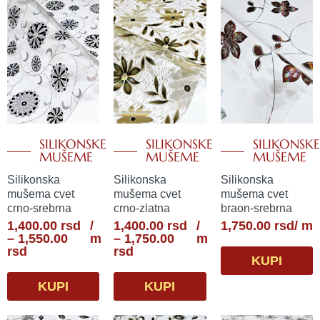
rsd
rsd
SILIKONSKE
SILIKONSKE
SILIKONSKE
MUŠEME
MUŠEME
MUŠEME
Silikonska
Silikonska
Silikonska
mušema cvet
mušema cvet
mušema cvet
crno-srebrna
crno-zlatna
braon-srebrna
Raspon
Raspon
1,400.00
rsd
/
1,400.00
rsd
/
1,750.00
rsd
/ m
cena:
cena:
–
1,550.00
m
–
1,750.00
m
od
od
rsd
rsd
KUPI
1,400.00
1,400.00
rsd
rsd
KUPI
KUPI
do
do
1,550.00
1,750.00
rsd
rsd