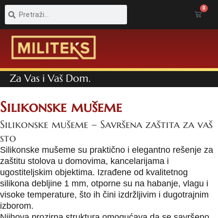
Pretraga
Pretraga
0
Cart
Za Vas i Vaš Dom.
Silikonske mušeme
Silikonske mušeme – Savršena zaštita za vaš
sto
Silikonske mušeme su praktično i elegantno rešenje za
zaštitu stolova u domovima, kancelarijama i
ugostiteljskim objektima. Izrađene od kvalitetnog
silikona debljine 1 mm, otporne su na habanje, vlagu i
visoke temperature, što ih čini izdržljivim i dugotrajnim
izborom.
Njihova prozirna struktura omogućava da se savršeno