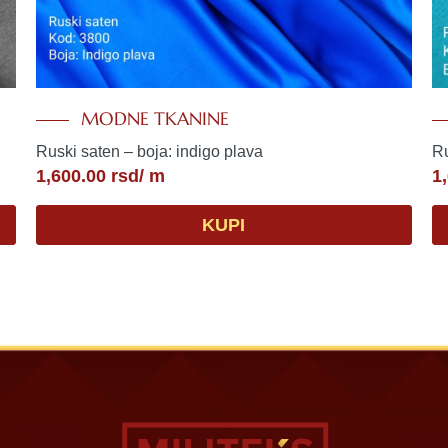
MODNE TKANINE
Ruski saten – boja: indigo plava
Ru
1,600.00
rsd
/ m
1
KUPI