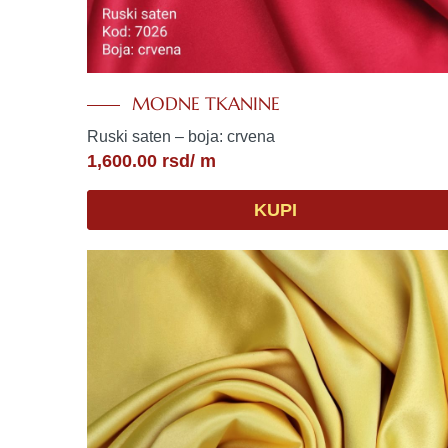
MODNE TKANINE
Ruski saten – boja: crvena
1,600.00
rsd
/ m
KUPI