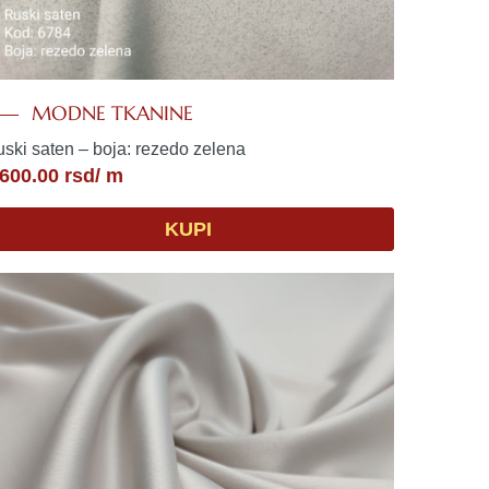
MODNE TKANINE
ski saten – boja: rezedo zelena
,600.00
rsd
/ m
KUPI