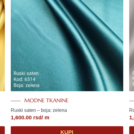
MODNE TKANINE
Ruski saten – boja: zelena
Ru
1,600.00
rsd
/ m
1
KUPI