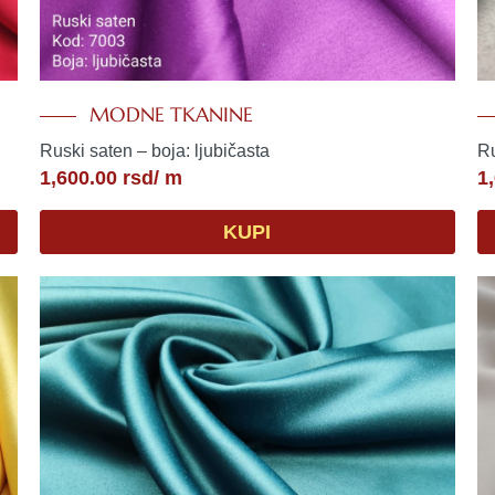
MODNE TKANINE
Ruski saten – boja: ljubičasta
Ru
1,600.00
rsd
/ m
1
KUPI