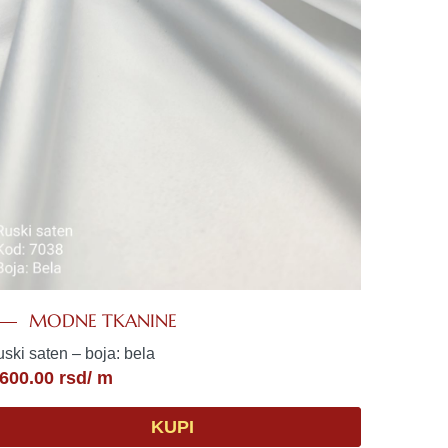
MODNE TKANINE
ski saten – boja: bela
,600.00
rsd
/ m
KUPI