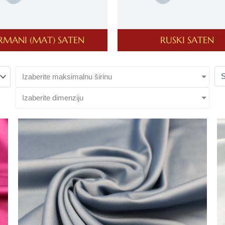
RMANI (MAT) SATEN
RUSKI SATEN
Izaberite maksimalnu širinu
Izaberite dimenziju