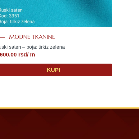
MODNE TKANINE
ski saten – boja: tirkiz zelena
,600.00
rsd
/ m
KUPI