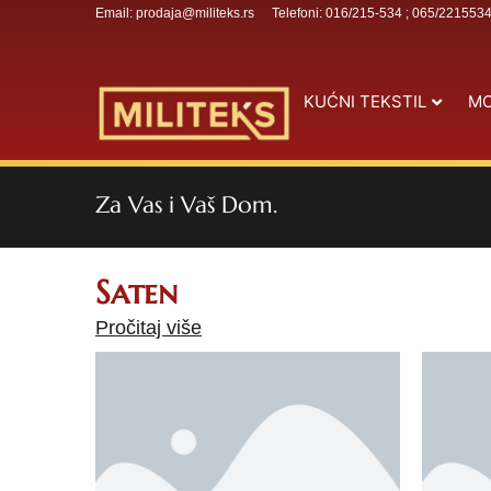
Email: prodaja@militeks.rs
Telefoni: 016/215-534 ; 065/221553
KUĆNI TEKSTIL
MO
Za Vas i Vaš Dom.
Saten
Pročitaj više