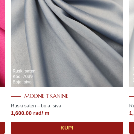
MODNE TKANINE
Ruski saten – boja: siva
Ru
1,600.00
rsd
/ m
1
KUPI