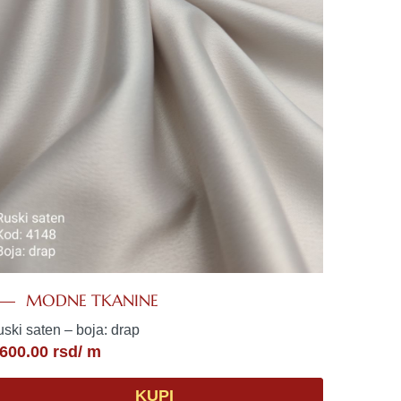
MODNE TKANINE
ski saten – boja: drap
,600.00
rsd
/ m
KUPI