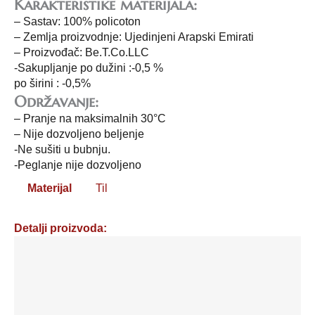
Karakteristike materijala:
– Sastav: 100% policoton
– Zemlja proizvodnje: Ujedinjeni Arapski Emirati
– Proizvođač: Be.T.Co.LLC
-Sakupljanje po dužini :-0,5 %
po širini : -0,5%
Održavanje:
– Pranje na maksimalnih 30°C
– Nije dozvoljeno beljenje
-Ne sušiti u bubnju.
-Peglanje nije dozvoljeno
Materijal
Til
Detalji proizvoda:
Til
sa
šljokicama
i