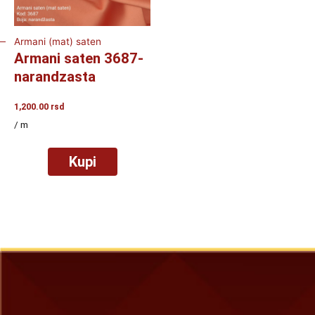
Armani (mat) saten
Armani saten 3687-
narandzasta
1,200.00
rsd
/ m
Kupi