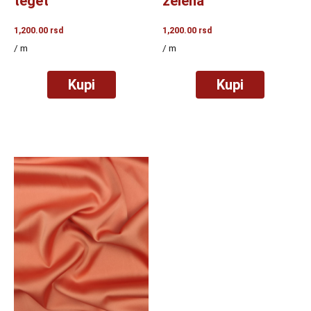
teget
zelena
1,200.00
rsd
1,200.00
rsd
/ m
/ m
Kupi
Kupi