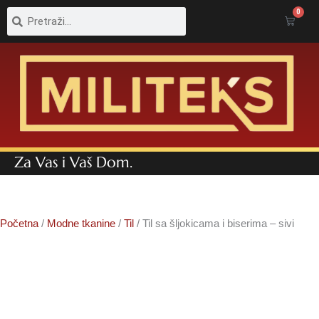
Pretraga
Pretraga
0
Cart
Za Vas i Vaš Dom.
Početna
/
Modne tkanine
/
Til
/ Til sa šljokicama i biserima – sivi