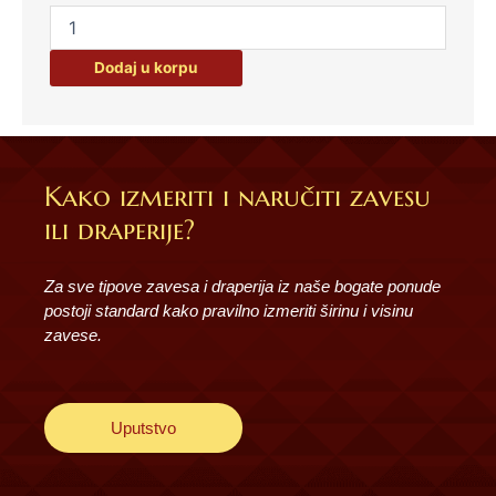
biserima
-
sivi
Dodaj u korpu
količina
Kako izmeriti i naručiti zavesu
ili draperije?
Za sve tipove zavesa i draperija iz naše bogate ponude
postoji standard kako pravilno izmeriti širinu i visinu
zavese.
Uputstvo