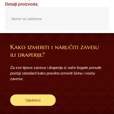
Detalji proizvoda:
Nema na zalihama
Kako izmeriti i naručiti zavesu
ili draperije?
Za sve tipove zavesa i draperija iz naše bogate ponude
postoji standard kako pravilno izmeriti širinu i visinu
zavese.
Uputstvo