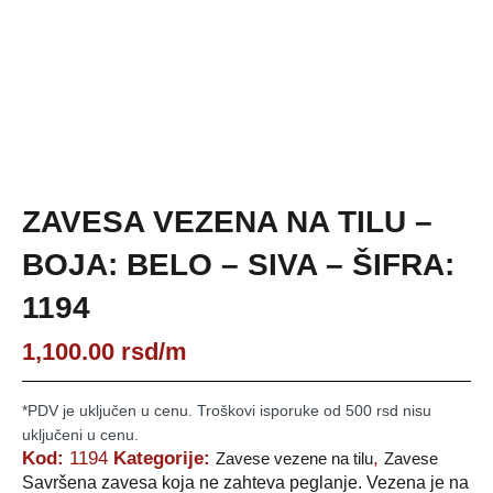
ZAVESA VEZENA NA TILU –
BOJA: BELO – SIVA – ŠIFRA:
1194
1,100.00
rsd
/m
*PDV je uključen u cenu. Troškovi isporuke od 500 rsd nisu
uključeni u cenu.
Kod:
1194
Kategorije:
,
Zavese vezene na tilu
Zavese
Savršena zavesa koja ne zahteva peglanje. Vezena je na