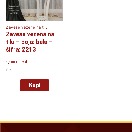
Zavese vezene na tilu
Zavesa vezena na
tilu – boja: bela –
šifra: 2213
1,100.00
rsd
/ m
Kupi