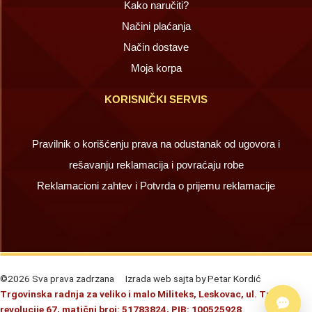
Kako naručiti?
Načini plaćanja
Način dostave
Moja korpa
KORISNIČKI SERVIS
Pravilnik o korišćenju prava na odustanak od ugovora i
rešavanju reklamacija i povraćaju robe
Reklamacioni zahtev i Potvrda o prijemu reklamacije
©2026 Sva prava zadrzana
Izrada web sajta by Petar Kordić
Trgovinska radnja za veliko i malo Militeks, Leskovac, ul. Trg
revolucije 67, matični broj: 51783824, PIB: 100525928