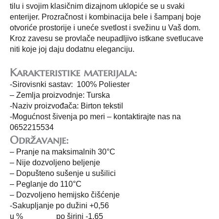
tilu i svojim klasičnim dizajnom uklopiće se u svaki
enterijer. Prozračnost i kombinacija bele i šampanj boje
otvoriće prostorije i uneće svetlost i svežinu u Vaš dom.
Kroz zavesu se provlače neupadljivo istkane svetlucave
niti koje joj daju dodatnu eleganciju.
Karakteristike materijala:
-Sirovisnki sastav: 100% Poliester
– Zemlja proizvodnje: Turska
-Naziv proizvođača: Birton tekstil
-Mogućnost šivenja po meri – kontaktirajte nas na
0652215534
Održavanje:
– Pranje na maksimalnih 30°C
– Nije dozvoljeno beljenje
– Dopušteno sušenje u sušilici
– Peglanje do 110°C
– Dozvoljeno hemijsko čišćenje
-Sakupljanje po dužini +0,56
u % po širini -1.65