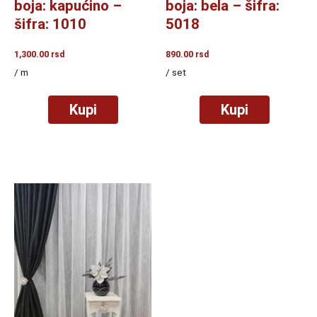
boja: kapućino –
boja: bela – šifra:
šifra: 1010
5018
1,300.00
rsd
890.00
rsd
/ m
/ set
Kupi
Kupi