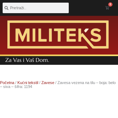
Pretraga
Pretraga
0
Cart
Za Vas i Vaš Dom.
Početna
/
Kućni tekstil
/
Zavese
/ Zavesa vezena na tilu – boja: belo
– siva – šifra: 1194