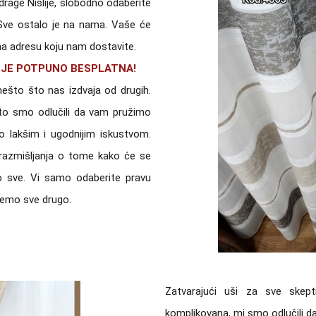
drage Nišlije, slobodno odaberite
Sve ostalo je na nama. Vaše će
 na adresu koju nam dostavite.
 JE POTPUNO BESPLATNA!
ešto što nas izdvaja od drugih.
ašto smo odlučili da vam pružimo
 lakšim i ugodnijim iskustvom.
razmišljanja o tome kako će se
to sve. Vi samo odaberite pravu
memo sve drugo.
Zatvarajući uši za sve skep
komplikovana, mi smo odlučili 