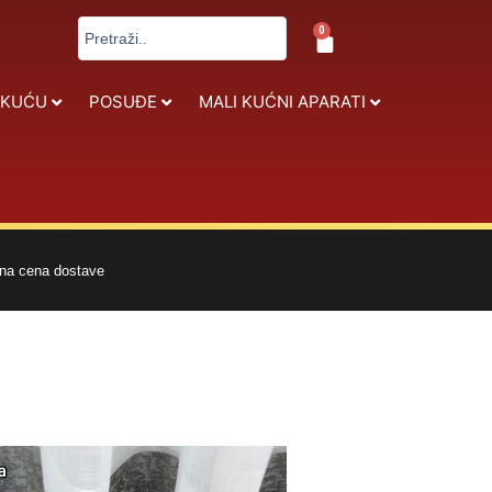
Search
0
Cart
...
 KUĆU
POSUĐE
MALI KUĆNI APARATI
na cena dostave