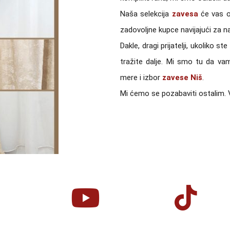
Naša selekcija
zavesa
će vas od
zadovoljne kupce navijajući za n
Dakle, dragi prijatelji, ukoliko
tražite dalje. Mi smo tu da 
mere i izbor
zavese Niš
.
Mi ćemo se pozabaviti ostalim. V