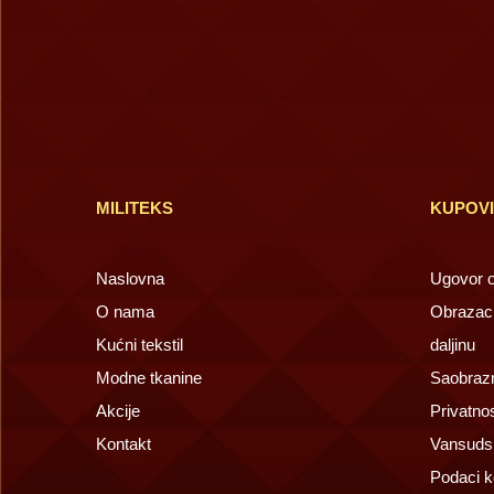
MILITEKS
KUPOV
Naslovna
Ugovor o 
O nama
Obrazac 
Kućni tekstil
daljinu
Modne tkanine
Saobrazn
Akcije
Privatno
Kontakt
Vansuds
Podaci k