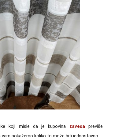
tike koji misle da je kupovina
zavesa
previše
da vam pokažemo koliko to može biti jednostavno.