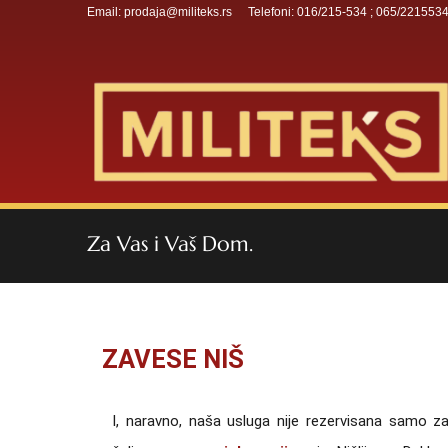
Email: prodaja@militeks.rs
Telefoni: 016/215-534 ; 065/221553
Za Vas i Vaš Dom.
ZAVESE NIŠ
I, naravno, naša usluga nije rezervisana samo z