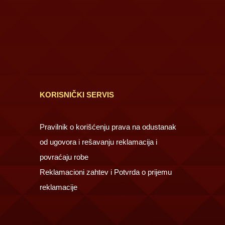
KORISNIČKI SERVIS
Pravilnik o korišćenju prava na odustanak
od ugovora i rešavanju reklamacija i
povraćaju robe
Reklamacioni zahtev i Potvrda o prijemu
reklamacije