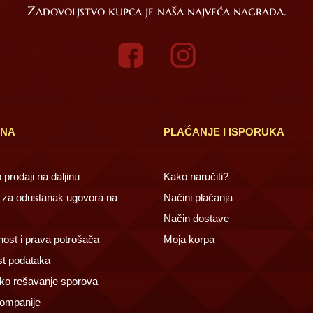
Zadovoljstvo kupca je naša najveća nagrada.
INA
PLAĆANJE I ISPORUKA
prodaji na daljinu
Kako naručiti?
za odustanak ugovora na
Načini plaćanja
Način dostave
ost i prava potrošača
Moja korpa
st podataka
ko rešavanje sporova
ompanije