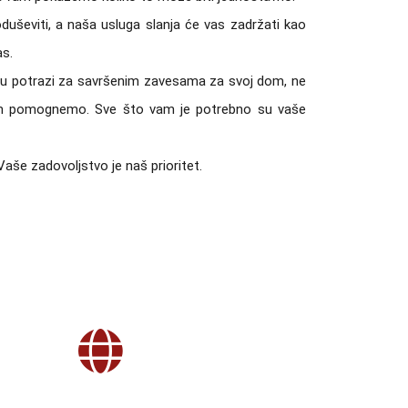
uševiti, a naša usluga slanja će vas zadržati kao
as.
 ste u potrazi za savršenim zavesama za svoj dom, ne
vam pomognemo. Sve što vam je potrebno su vaše
aše zadovoljstvo je naš prioritet.