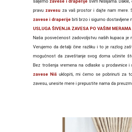
šaljemo
zavese
i draperije
svim Nišlijama. Dakle, 
pravu
zavesu
za vaš prostor i dajte nam mere. 
zavese i draperije
biti brzo i sigurno dostavljene
USLUGA ŠIVENJA ZAVESA PO VAŠIM MERAMA
Naša posvećenost zadovoljstvu naših kupaca je n
Verujemo da detalji čine razliku i to je razlog z
mogućnost da zaveštanje svog doma učinite što
Bez trošenja vremena na odlaske u prodavnice i 
zavese Niš
uklopiti, mi ćemo se pobrinuti za 
zavesu, unesite mere i prepustite nama da preuz