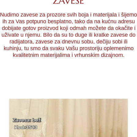
ZAVESE
Nudimo zavese za prozore svih boja i materijala i šijemo
ih za Vas potpuno besplatno, tako da na kućnu adresu
dobijate gotov proizvod koji odmah možete da okačite i
uživate u njemu. Bilo da su to duge ili kratke zavese do
radijatora, zavese za dnevnu sobu, dečiju sobi ili
kuhinju, tu smo da svaku Vašu prostoriju oplemenimo
kvalitetnim materijalima i vrhunskim dizajnom.