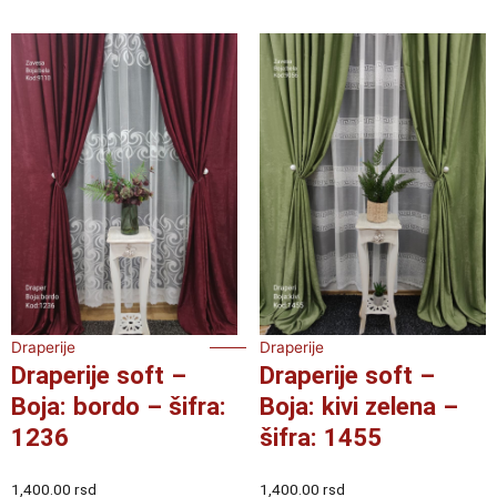
Draperije
Draperije
Draperije soft –
Draperije soft –
Boja: bordo – šifra:
Boja: kivi zelena –
1236
šifra: 1455
1,400.00
rsd
1,400.00
rsd