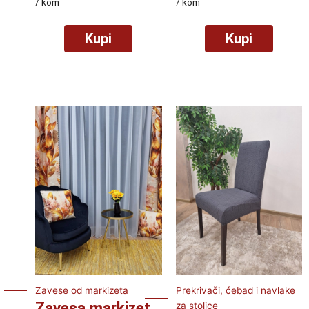
/ kom
/ kom
Kupi
Kupi
Zavese od markizeta
Prekrivači, ćebad i navlake
Zavesa markizet
za stolice