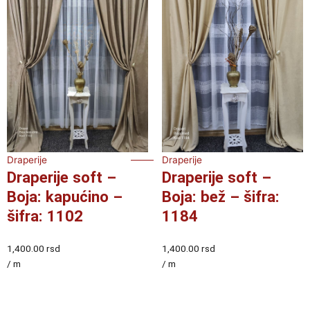
Draperije
Draperije
Draperije soft –
Draperije soft –
Boja: kapućino –
Boja: bež – šifra:
šifra: 1102
1184
1,400.00
rsd
1,400.00
rsd
/ m
/ m