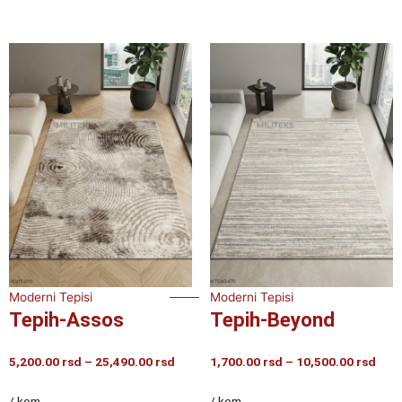
Moderni Tepisi
Moderni Tepisi
Tepih-Assos
Tepih-Beyond
Raspon
Ras
5,200.00
rsd
–
25,490.00
rsd
1,700.00
rsd
–
10,500.00
rsd
cena:
cena
od
od
/ kom
/ kom