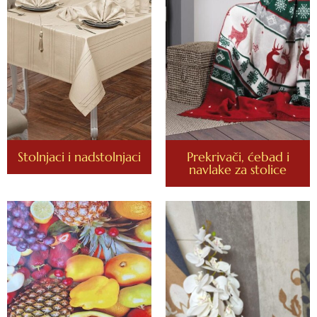
Stolnjaci i nadstolnjaci
Prekrivači, ćebad i
navlake za stolice