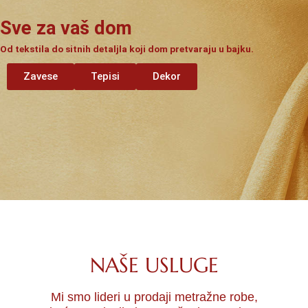
Sve za vaš dom
Od tekstila do sitnih detaljla koji dom pretvaraju u bajku.
Zavese
Tepisi
Dekor
NAŠE USLUGE
Mi smo lideri u prodaji metražne robe,