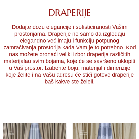
DRAPERIJE
Dodajte dozu elegancije i sofisticiranosti Vašim
prostorijama. Draperije ne samo da izgledaju
elegandno već imaju i funkciju potpunog
zamračivanja prostorija kada Vam je to potrebno. Kod
nas možete pronaći veliki izbor draperija različitih
materijalau svim bojama, koje će se savršeno uklopiti
u Vaš prostor. Izaberite boju, materijal i dimenzije
koje želite i na Vašu adresu će stići gotove draperije
baš kakve ste želeli.