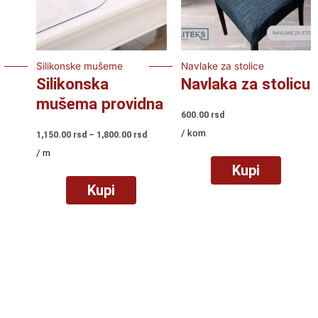
Silikonske mušeme
Navlake za stolice
Silikonska
Navlaka za stolicu
mušema providna
600.00
rsd
/ kom
Raspon
1,150.00
rsd
–
1,800.00
rsd
cena:
/ m
od
Kupi
1,150.00
rsd
Kupi
do
1,800.00
rsd