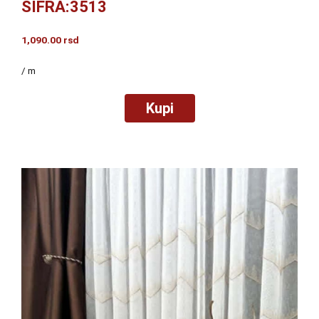
ŠIFRA:3513
1,090.00
rsd
/ m
Kupi