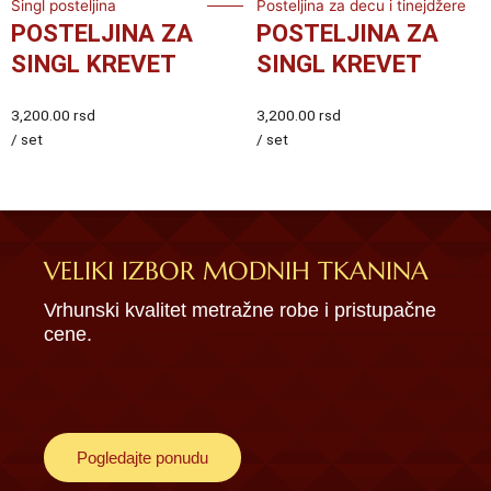
Singl posteljina
Posteljina za decu i tinejdžere
POSTELJINA ZA
POSTELJINA ZA
SINGL KREVET
SINGL KREVET
3,200.00
rsd
3,200.00
rsd
/ set
/ set
VELIKI IZBOR MODNIH TKANINA
Vrhunski kvalitet metražne robe i pristupačne
cene.
Pogledajte ponudu