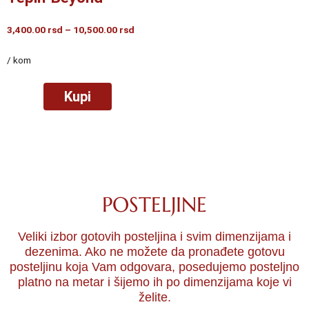
Raspon
3,400.00
rsd
–
10,500.00
rsd
cena:
od
/ kom
3,400.00
rsd
Kupi
do
10,500.00
rsd
POSTELJINE
Veliki izbor gotovih posteljina i svim dimenzijama i
dezenima. Ako ne možete da pronađete gotovu
posteljinu koja Vam odgovara, posedujemo
posteljno
platno na metar
i šijemo ih po dimenzijama koje vi
želite.