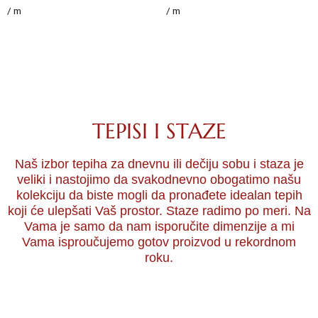
/ m
/ m
TEPISI I STAZE
Naš izbor tepiha za dnevnu ili dečiju sobu i staza je
veliki i nastojimo da svakodnevno obogatimo našu
kolekciju da biste mogli da pronađete idealan tepih
koji će ulepšati Vaš prostor. Staze radimo po meri. Na
Vama je samo da nam isporučite dimenzije a mi
Vama isproučujemo gotov proizvod u rekordnom
roku.