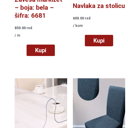
Navlaka za stolicu
– boja: bela –
šifra: 6681
600.00
rsd
/ kom
850.00
rsd
/ m
Kupi
Kupi