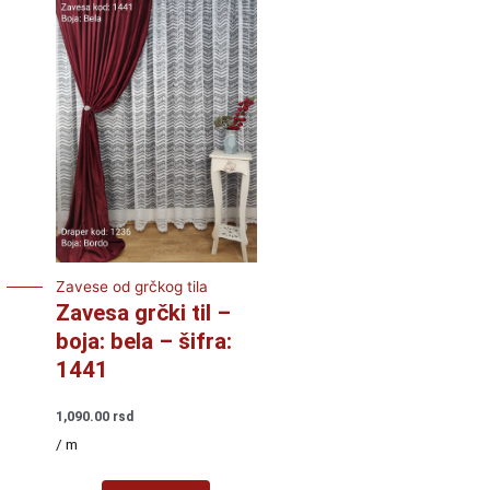
Zavese od grčkog tila
Zavesa grčki til –
boja: bela – šifra:
1441
1,090.00
rsd
/ m