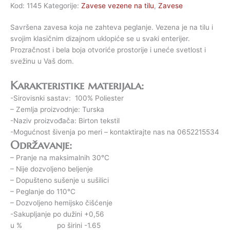
Kod:
1145
Kategorije:
Zavese vezene na tilu
,
Zavese
Savršena zavesa koja ne zahteva peglanje. Vezena je na tilu i
svojim klasičnim dizajnom uklopiće se u svaki enterijer.
Prozračnost i bela boja otvoriće prostorije i uneće svetlost i
svežinu u Vaš dom.
Karakteristike materijala:
-Sirovisnki sastav: 100% Poliester
– Zemlja proizvodnje: Turska
-Naziv proizvođača: Birton tekstil
-Mogućnost šivenja po meri – kontaktirajte nas na 0652215534
Održavanje:
– Pranje na maksimalnih 30°C
– Nije dozvoljeno beljenje
– Dopušteno sušenje u sušilici
– Peglanje do 110°C
– Dozvoljeno hemijsko čišćenje
-Sakupljanje po dužini +0,56
u % po širini -1.65