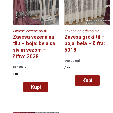
Zavese vezene na tilu
Zavese od grčkog tila
Zavesa vezena na
Zavesa grčki til –
tilu – boja: bela sa
boja: bela – šifra:
sivim vezom –
5018
šifra: 2038
890.00
rsd
/ set
890.00
rsd
/ m
Kupi
Kupi