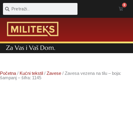
Pretraga
Pretraga
0
Cart
Za Vas i Vaš Dom.
Početna
/
Kućni tekstil
/
Zavese
/ Zavesa vezena na tilu – boja:
šampanj – šifra: 1145