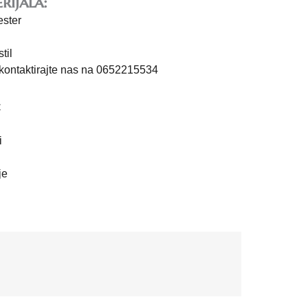
rijala:
ester
til
 kontaktirajte nas na 0652215534
C
i
je