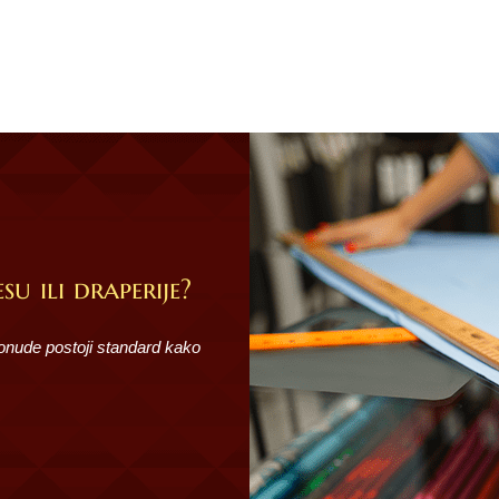
su ili draperije?
ponude postoji standard kako