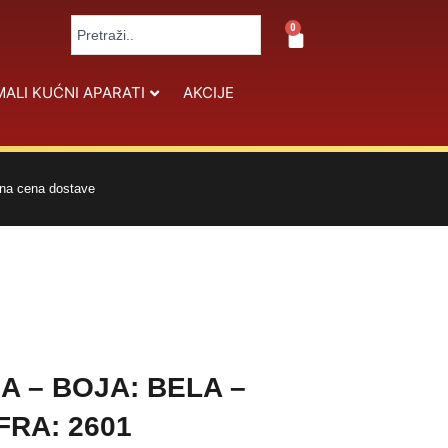
Search
0
Cart
...
MALI KUĆNI APARATI
AKCIJE
na cena dostave
 – BOJA: BELA –
FRA: 2601