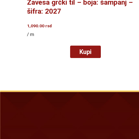
Zavesa grčki til – boja: šampanj –
šifra: 2027
1,090.00
rsd
/ m
Kupi