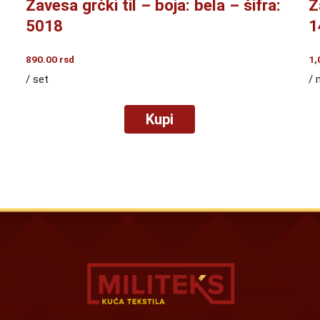
Zavesa grčki til – boja: bela – šifra:
Z
5018
1
890.00
rsd
1,
/ set
/ 
Kupi