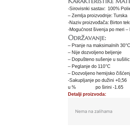
Karakteristike mate
-Sirovisnki sastav: 100% Poli
– Zemlja proizvodnje: Turska
-Naziv proizvođača: Birton teks
-Mogućnost šivenja po meri –
Održavanje:
– Pranje na maksimalnih 30°
– Nije dozvoljeno beljenje
– Dopušteno sušenje u sušilic
– Peglanje do 110°C
– Dozvoljeno hemijsko čišćen
-Sakupljanje po dužini +0,56
u % po širini -1.65
Detalji proizvoda:
Nema na zalihama