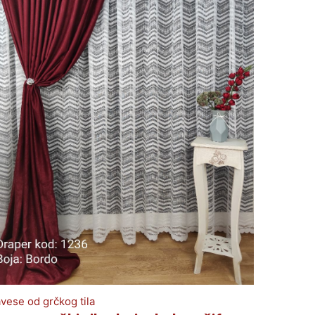
vese od grčkog tila