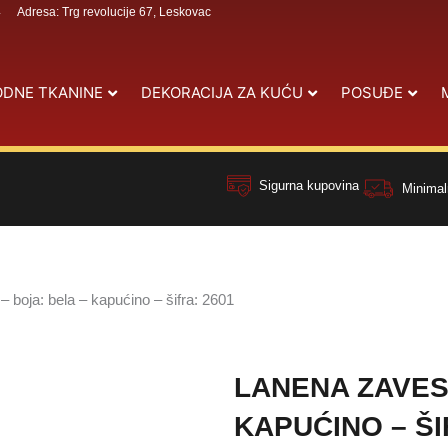
4
Adresa: Trg revolucije 67, Leskovac
DNE TKANINE
DEKORACIJA ZA KUĆU
POSUĐE
Sigurna kupovina
Minimal
 boja: bela – kapućino – šifra: 2601
LANENA ZAVESA
KAPUĆINO – ŠI