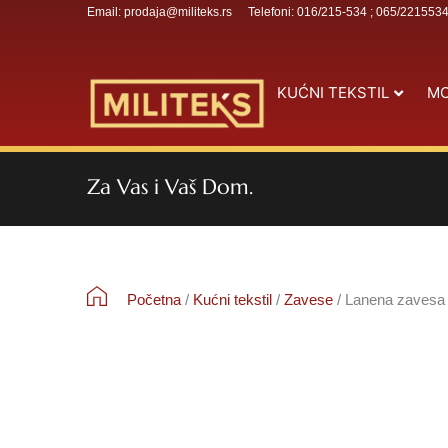
Email: prodaja@militeks.rs
Telefoni: 016/215-534 ; 065/221553
KUĆNI TEKSTIL
MO
Za Vas i Vaš Dom.
Početna
/
Kućni tekstil
/
Zavese
/ Lanena zavesa –