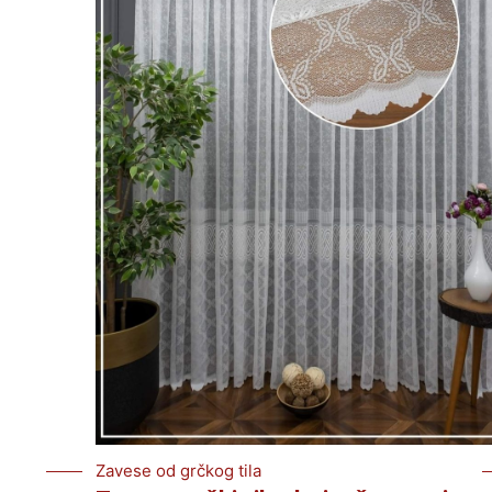
Zavese od grčkog tila