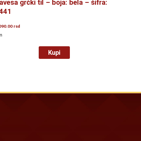
avesa grčki til – boja: bela – šifra:
441
090.00
rsd
m
Kupi