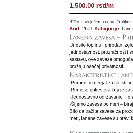
1,500.00
rsd
/m
*PDV je uključen u cenu. Troškovi
Kod:
2601
Kategorije:
Lane
Lanena zavesa – Pri
Unesite toplinu i prirodan iz
jednostavnost, prozračnost i so
sastavu, ove zavese omogućava
pružaju osećaj privatnosti.
Karakteristike lane
-Prirodni materijal za sofistici
-Primese poliestera koji je za
-Jednostavno održavanje – pr
-Šijemo zavese po meri – biraj
Bilo da tražite zavese za pro
meri, lanene zavese su pravi i