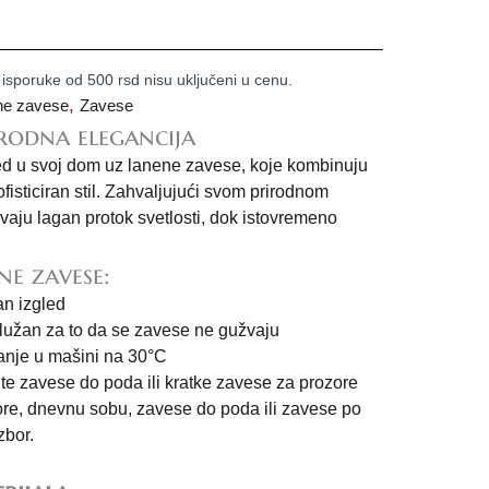
 isporuke od 500 rsd nisu uključeni u cenu.
,
ne zavese
Zavese
rodna elegancija
gled u svoj dom uz lanene zavese, koje kombinuju
fisticiran stil. Zahvaljujući svom prirodnom
ju lagan protok svetlosti, dok istovremeno
ne zavese:
ran izgled
služan za to da se zavese ne gužvaju
anje u mašini na 30°C
te zavese do poda ili kratke zavese za prozore
zore, dnevnu sobu, zavese do poda ili zavese po
zbor.