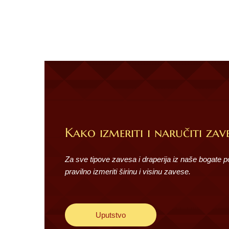
Kako izmeriti i naručiti zave
Za sve tipove zavesa i draperija iz naše bogate 
pravilno izmeriti širinu i visinu zavese.
Uputstvo