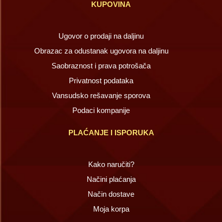
KUPOVINA
Ugovor o prodaji na daljinu
Obrazac za odustanak ugovora na daljinu
Saobraznost i prava potrošača
Privatnost podataka
Vansudsko rešavanje sporova
Podaci kompanije
PLAĆANJE I ISPORUKA
Kako naručiti?
Načini plaćanja
Način dostave
Moja korpa