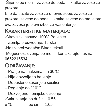
-Šijemo po meri – zavese do poda ili kratke zavese za
prozore
Bilo da tražite zavese za dnevnu sobu, zavese za
prozore, zavese do poda ili kratke zavese do radijatora,
ova zavesa je pravi izbor za vaš enterijer.
Karakteristike materijala:
-Sirovisnki sastav: 100% Poliester
– Zemlja proizvodnje: Turska
-Naziv proizvođača: Birton tekstil
-Mogućnost šivenja po meri – kontaktirajte nas na
0652215534
Održavanje:
– Pranje na maksimalnih 30°C
– Nije dozvoljeno beljenje
– Dopušteno sušenje u sušilici
– Peglanje do 110°C
– Dozvoljeno hemijsko čišćenje
-Sakupljanje po dužini +0,56
u % po širini -1.65