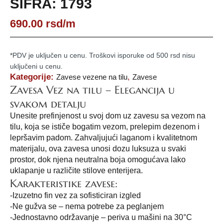
ŠIFRA: 1793
690.00
rsd
/m
*PDV je uključen u cenu. Troškovi isporuke od 500 rsd nisu
uključeni u cenu.
Kategorije:
,
Zavese vezene na tilu
Zavese
Zavesa Vez na tilu – Elegancija u
svakom detalju
Unesite prefinjenost u svoj dom uz zavesu sa vezom na
tilu, koja se ističe bogatim vezom, prelepim dezenom i
lepršavim padom. Zahvaljujući laganom i kvalitetnom
materijalu, ova zavesa unosi dozu luksuza u svaki
prostor, dok njena neutralna boja omogućava lako
uklapanje u različite stilove enterijera.
Karakteristike zavese:
-Izuzetno fin vez za sofisticiran izgled
-Ne gužva se – nema potrebe za peglanjem
-Jednostavno održavanje – periva u mašini na 30°C