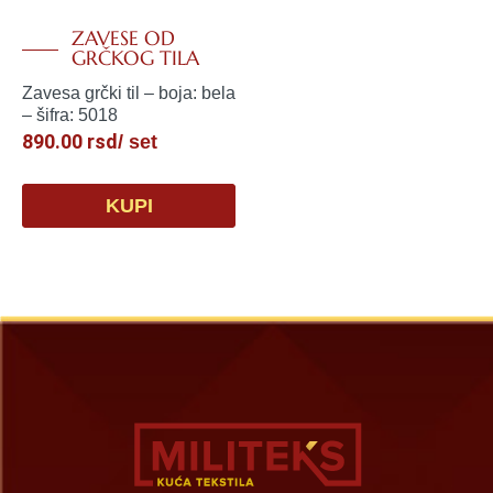
ZAVESE OD
GRČKOG TILA
Zavesa grčki til – boja: bela
– šifra: 5018
890.00
rsd
/ set
KUPI