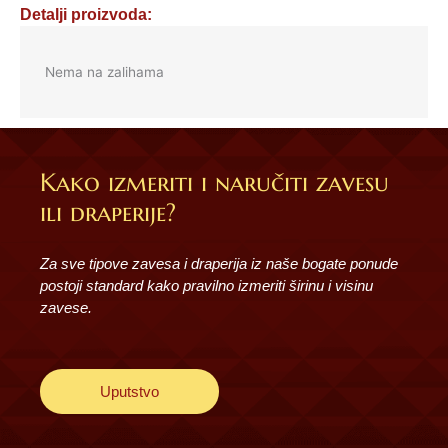
Detalji proizvoda:
Nema na zalihama
Kako izmeriti i naručiti zavesu
ili draperije?
Za sve tipove zavesa i draperija iz naše bogate ponude
postoji standard kako pravilno izmeriti širinu i visinu
zavese.
Uputstvo