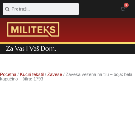
Pretraga
Pretraga
0
Cart
Za Vas i Vaš Dom.
Početna
/
Kućni tekstil
/
Zavese
/ Zavesa vezena na tilu – boja: bela
kapućino – šifra: 1793