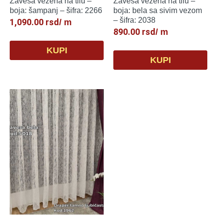
Zavesa vezena na tilu –
Zavesa vezena na tilu –
boja: šampanj – šifra: 2266
boja: bela sa sivim vezom
– šifra: 2038
1,090.00
rsd
/ m
890.00
rsd
/ m
KUPI
KUPI