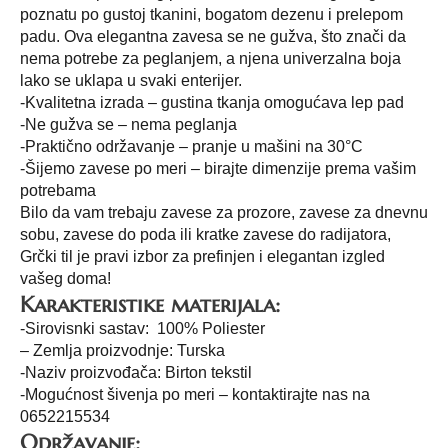
poznatu po gustoj tkanini, bogatom dezenu i prelepom
padu. Ova elegantna zavesa se ne gužva, što znači da
nema potrebe za peglanjem, a njena univerzalna boja
lako se uklapa u svaki enterijer.
-Kvalitetna izrada – gustina tkanja omogućava lep pad
-Ne gužva se – nema peglanja
-Praktično održavanje – pranje u mašini na 30°C
-Šijemo zavese po meri – birajte dimenzije prema vašim
potrebama
Bilo da vam trebaju zavese za prozore, zavese za dnevnu
sobu, zavese do poda ili kratke zavese do radijatora,
Grčki til je pravi izbor za prefinjen i elegantan izgled
vašeg doma!
Karakteristike materijala:
-Sirovisnki sastav: 100% Poliester
– Zemlja proizvodnje: Turska
-Naziv proizvođača: Birton tekstil
-Mogućnost šivenja po meri – kontaktirajte nas na
0652215534
Održavanje: