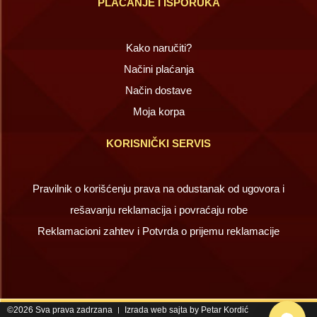
PLAĆANJE I ISPORUKA
Kako naručiti?
Načini plaćanja
Način dostave
Moja korpa
KORISNIČKI SERVIS
Pravilnik o korišćenju prava na odustanak od ugovora i
rešavanju reklamacija i povraćaju robe
Reklamacioni zahtev i Potvrda o prijemu reklamacije
©2026 Sva prava zadrzana
Izrada web sajta by Petar Kordić