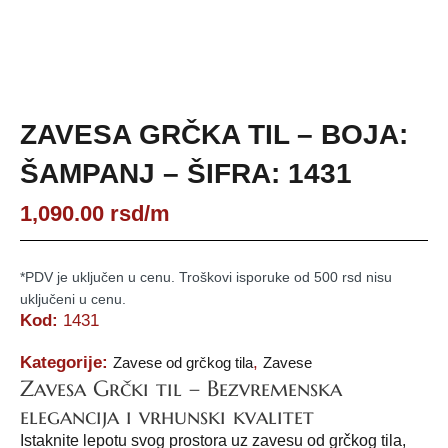
ZAVESA GRČKA TIL – BOJA:
ŠAMPANJ – ŠIFRA: 1431
1,090.00
rsd
/m
*PDV je uključen u cenu. Troškovi isporuke od 500 rsd nisu
uključeni u cenu.
Kod:
1431
Kategorije:
,
Zavese od grčkog tila
Zavese
Zavesa Grčki til – Bezvremenska
elegancija i vrhunski kvalitet
Istaknite lepotu svog prostora uz zavesu od grčkog tila,