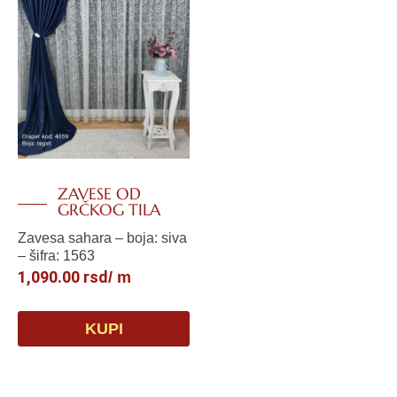
ZAVESE OD
GRČKOG TILA
Zavesa sahara – boja: siva
– šifra: 1563
1,090.00
rsd
/ m
KUPI