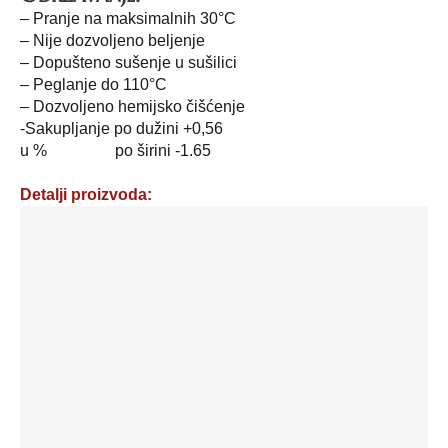
– Pranje na maksimalnih 30°C
– Nije dozvoljeno beljenje
– Dopušteno sušenje u sušilici
– Peglanje do 110°C
– Dozvoljeno hemijsko čišćenje
-Sakupljanje po dužini +0,56
u % po širini -1.65
Detalji proizvoda:
Zavesa
grčka
til
-
boja:
šampanj
-
šifra:
1431
količina