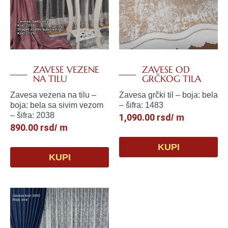
ZAVESE VEZENE
ZAVESE OD
NA TILU
GRČKOG TILA
Zavesa vezena na tilu –
Zavesa grčki til – boja: bela
boja: bela sa sivim vezom
– šifra: 1483
– šifra: 2038
1,090.00
rsd
/ m
890.00
rsd
/ m
KUPI
KUPI