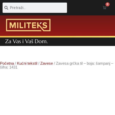
Pretraga
Pretraga
0
Cart
Za Vas i Vaš Dom.
Početna
/
Kućni tekstil
/
Zavese
/ Zavesa grčka til – boja: šampanj –
šifra: 1431