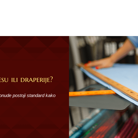
su ili draperije?
ponude postoji standard kako