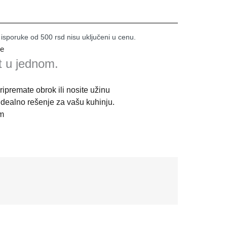
 isporuke od 500 rsd nisu uključeni u cenu.
je
t u jednom.
ripremate obrok ili nosite užinu
idealno rešenje za vašu kuhinju.
cm