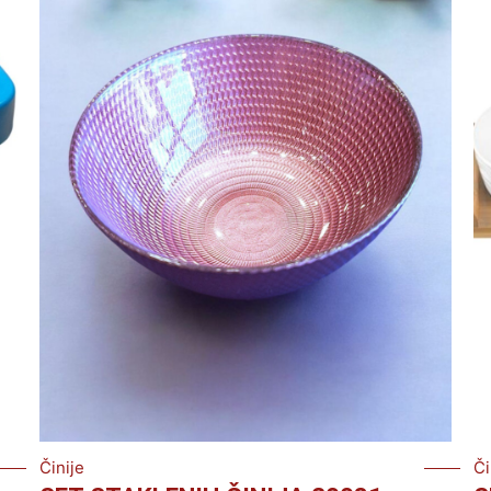
Činije
Či