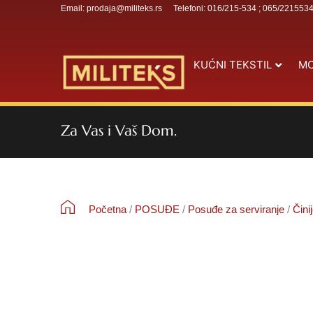
Email: prodaja@militeks.rs
Telefoni: 016/215-534 ; 065/221553
KUĆNI TEKSTIL
MO
Za Vas i Vaš Dom.
Početna
/
POSUĐE
/
Posuđe za serviranje
/
Čini