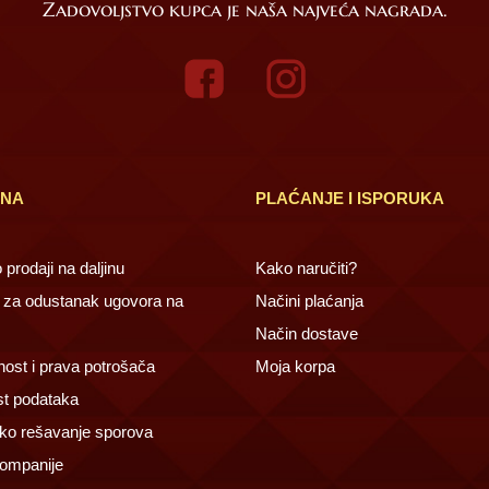
Zadovoljstvo kupca je naša najveća nagrada.
INA
PLAĆANJE I ISPORUKA
prodaji na daljinu
Kako naručiti?
za odustanak ugovora na
Načini plaćanja
Način dostave
ost i prava potrošača
Moja korpa
st podataka
ko rešavanje sporova
ompanije