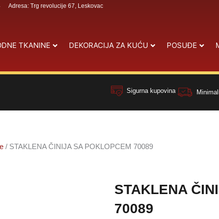
4
Adresa: Trg revolucije 67, Leskovac
DNE TKANINE
DEKORACIJA ZA KUĆU
POSUĐE
Sigurna kupovina
Minimal
je
/ STAKLENA ČINIJA SA POKLOPCEM 70089
STAKLENA ČIN
70089