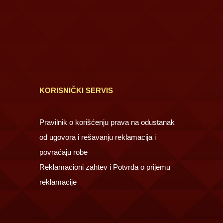
KORISNIČKI SERVIS
Pravilnik o korišćenju prava na odustanak
od ugovora i rešavanju reklamacija i
povraćaju robe
Reklamacioni zahtev i Potvrda o prijemu
reklamacije