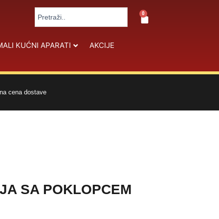
Search
0
Cart
...
MALI KUĆNI APARATI
AKCIJE
na cena dostave
IJA SA POKLOPCEM