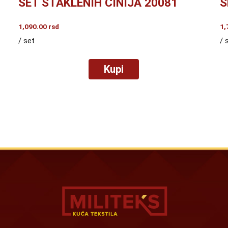
SET STAKLENIH ČINIJA 20081
S
1,090.00
rsd
1,
/ set
/ 
Kupi