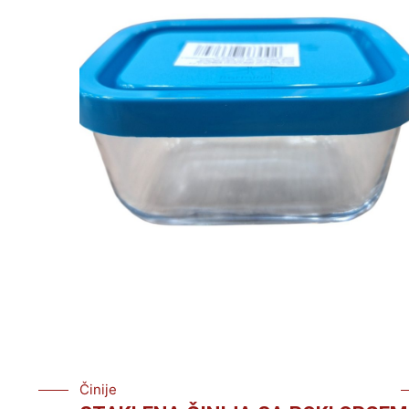
Činije