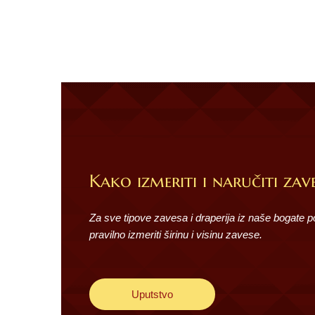
Kako izmeriti i naručiti zave
Za sve tipove zavesa i draperija iz naše bogate 
pravilno izmeriti širinu i visinu zavese.
Uputstvo