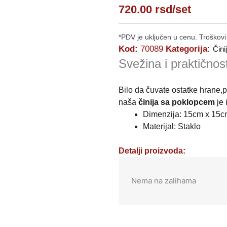
720.00
rsd
/set
*PDV je uključen u cenu. Troškovi
Kod:
70089
Kategorija:
Čini
Svežina i praktičnos
Bilo da čuvate ostatke hrane,p
naša
činija sa poklopcem
je 
Dimenzija: 15cm x 15
Materijal: Staklo
Detalji proizvoda:
Nema na zalihama