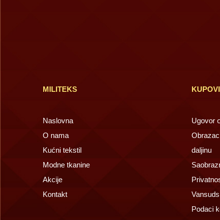
MILITEKS
KUPOV
Naslovna
Ugovor o 
O nama
Obrazac 
Kućni tekstil
daljinu
Modne tkanine
Saobrazn
Akcije
Privatno
Kontakt
Vansuds
Podaci k