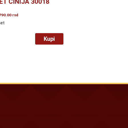
ET ČINIJA 30018
790.00
rsd
set
Kupi