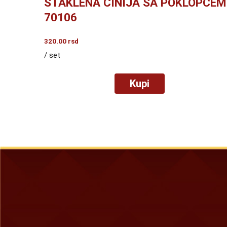
STAKLENA ČINIJA SA POKLOPCEM
70106
320.00
rsd
/ set
Kupi