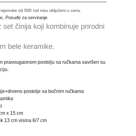
 isporuke od 500 rsd nisu uključeni u cenu.
,
je
Posuđe za serviranje
 set činija koji kombinuje prirodni
om bele keramike.
om pravougaonom postolju sa ručkama savršen su
ciju.
nije+drveno postolje sa bočnim ručkama
eramika
o
 cm x 15 cm
ik 13 cm visina 6/7 cm