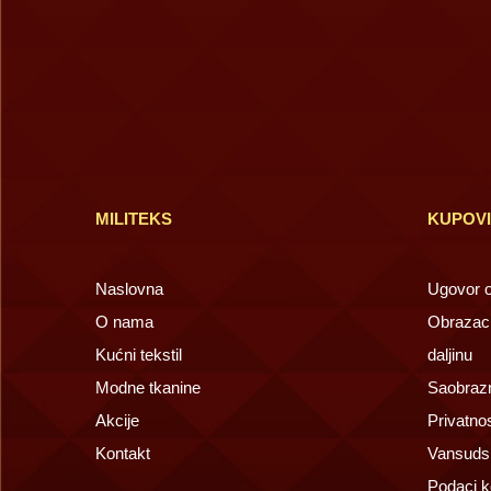
MILITEKS
KUPOV
Naslovna
Ugovor o 
O nama
Obrazac 
Kućni tekstil
daljinu
Modne tkanine
Saobrazn
Akcije
Privatno
Kontakt
Vansuds
Podaci k