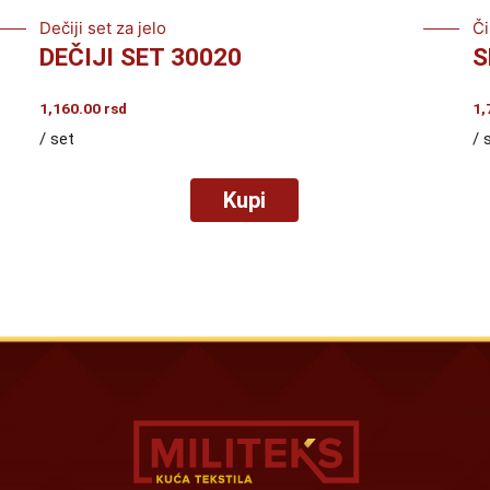
Dečiji set za jelo
Či
DEČIJI SET 30020
S
1,160.00
rsd
1,
/ set
/ 
Kupi