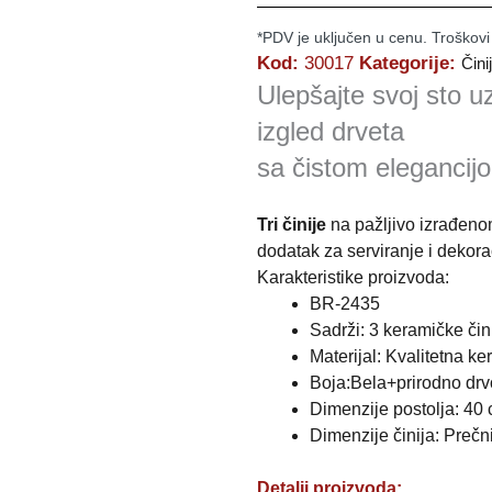
*PDV je uključen u cenu. Troškovi
Kod:
30017
Kategorije:
Čini
Ulepšajte svoj sto uz
izgled drveta
sa čistom elegancij
Tri činije
na pažljivo izrađen
dodatak za serviranje i dekora
Karakteristike proizvoda:
BR-2435
Sadrži: 3 keramičke či
Materijal: Kvalitetna k
Boja:Bela+prirodno drv
Dimenzije postolja: 40
Dimenzije činija: Prečn
Detalji proizvoda: