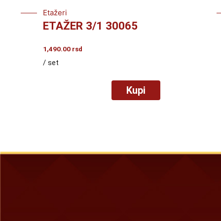
Etažeri
ETAŽER 3/1 30065
1,490.00
rsd
/ set
Kupi