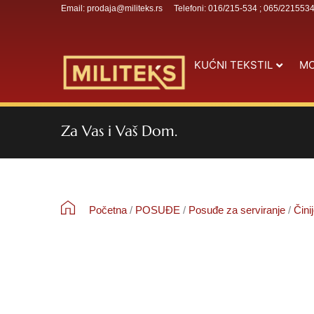
Email: prodaja@militeks.rs
Telefoni: 016/215-534 ; 065/221553
KUĆNI TEKSTIL
MO
Za Vas i Vaš Dom.
Početna
/
POSUĐE
/
Posuđe za serviranje
/
Čini