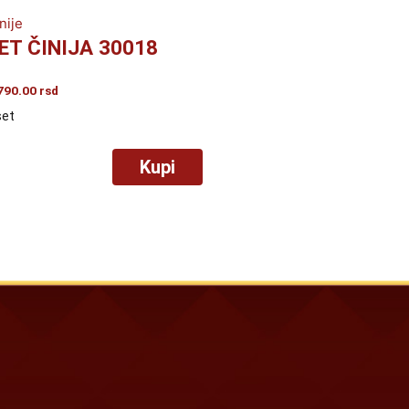
nije
ET ČINIJA 30018
790.00
rsd
set
Kupi