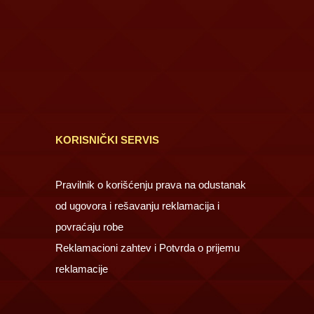
KORISNIČKI SERVIS
Pravilnik o korišćenju prava na odustanak
od ugovora i rešavanju reklamacija i
povraćaju robe
Reklamacioni zahtev i Potvrda o prijemu
reklamacije