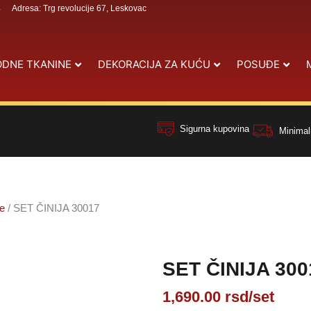
4
Adresa: Trg revolucije 67, Leskovac
DNE TKANINE
DEKORACIJA ZA KUĆU
POSUĐE
Sigurna kupovina
Minimal
je
/ SET ČINIJA 30017
SET ČINIJA 300
1,690.00
rsd
/set