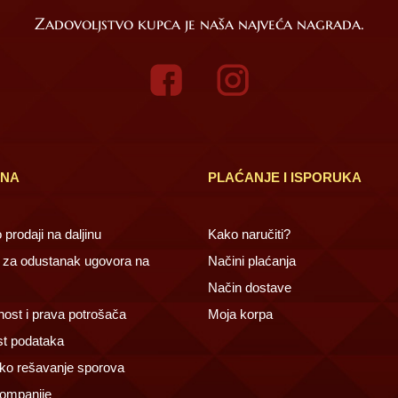
Zadovoljstvo kupca je naša najveća nagrada.
INA
PLAĆANJE I ISPORUKA
prodaji na daljinu
Kako naručiti?
za odustanak ugovora na
Načini plaćanja
Način dostave
ost i prava potrošača
Moja korpa
st podataka
ko rešavanje sporova
ompanije