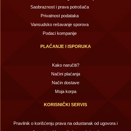
Saobraznost i prava potrošača
Privatnost podataka
Vansudsko rešavanje sporova
Podaci kompanije
PLAĆANJE I ISPORUKA
Kako naručiti?
Načini plaćanja
Način dostave
Moja korpa
KORISNIČKI SERVIS
Pravilnik o korišćenju prava na odustanak od ugovora i