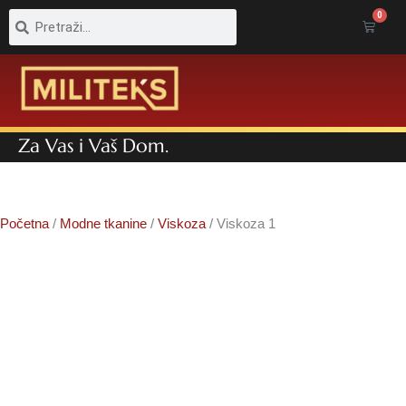
Pretraga
Pretraga
0
Cart
Za Vas i Vaš Dom.
Početna
/
Modne tkanine
/
Viskoza
/ Viskoza 1