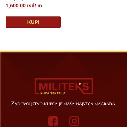
1,600.00
rsd
/ m
KUPI
Zadovoljstvo kupca je naša najveća nagrada.