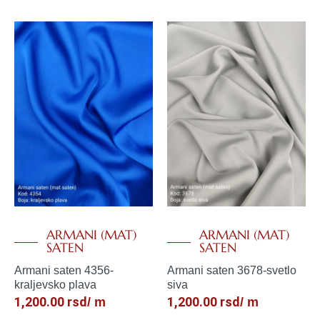
ARMANI (MAT)
ARMANI (MAT)
SATEN
SATEN
Armani saten 4356-
Armani saten 3678-svetlo
kraljevsko plava
siva
1,200.00
rsd
1,200.00
rsd
/ m
/ m