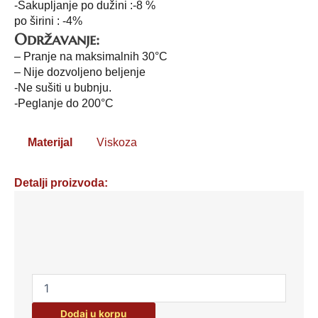
-Sakupljanje po dužini :-8 %
po širini : -4%
Održavanje:
– Pranje na maksimalnih 30°C
– Nije dozvoljeno beljenje
-Ne sušiti u bubnju.
-Peglanje do 200°C
Materijal
Viskoza
Detalji proizvoda:
Viskoza
1
količina
Dodaj u korpu