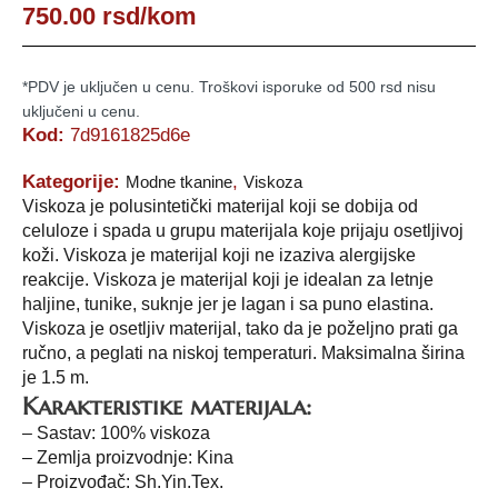
750.00
rsd
/kom
*PDV je uključen u cenu. Troškovi isporuke od 500 rsd nisu
uključeni u cenu.
Kod:
7d9161825d6e
Kategorije:
,
Modne tkanine
Viskoza
Viskoza je polusintetički materijal koji se dobija od
celuloze i spada u grupu materijala koje prijaju osetljivoj
koži. Viskoza je materijal koji ne izaziva alergijske
reakcije. Viskoza je materijal koji je idealan za letnje
haljine, tunike, suknje jer je lagan i sa puno elastina.
Viskoza je osetljiv materijal, tako da je poželjno prati ga
ručno, a peglati na niskoj temperaturi. Maksimalna širina
je 1.5 m.
Karakteristike materijala:
– Sastav: 100% viskoza
– Zemlja proizvodnje: Kina
– Proizvođač: Sh.Yin.Tex.