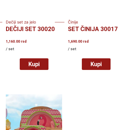
Dečiji set za jelo
Činije
DEČIJI SET 30020
SET ČINIJA 30017
1,160.00
rsd
1,690.00
rsd
/ set
/ set
Kupi
Kupi