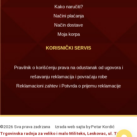
Kako naručiti?
Načini plaćanja
Način dostave
Moja korpa
KORISNIČKI SERVIS
Pravilnik o korišćenju prava na odustanak od ugovora i
rešavanju reklamacija i povraćaju robe
Reklamacioni zahtev i Potvrda o prijemu reklamacije
©2026 Sva prava zadrzana
Izrada web sajta by Petar Kordić
Trgovinska radnja za veliko i malo Militeks, Leskovac, ul. Trg