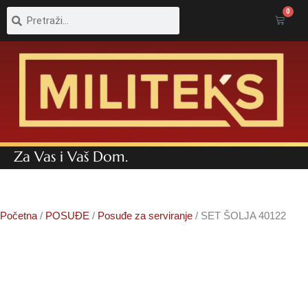
Pretraga
Pretraga
0
Cart
Za Vas i Vaš Dom.
Početna
/
POSUĐE
/
Posuđe za serviranje
/ SET ŠOLJA 40122