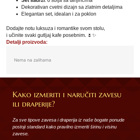
Set sadrži
: 6 šolja sa tanjirićima
Dekorativan cvetni dizajn sa zlatnim detaljima
Elegantan set, idealan i za poklon
Dodajte notu luksuza i romantike svom stolu,
i učinite svaki gutljaj kafe posebnim. 🌷✨
Detalji proizvoda:
Nema na zalihama
Kako izmeriti i naručiti zavesu
ili draperije?
Za sve tipove zavesa i draperija iz naše bogate ponude
postoji standard kako pravilno izmeriti širinu i visinu
zavese.