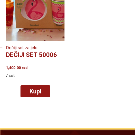
Dečiji set za jelo
DEČIJI SET 50006
1,400.00
rsd
/ set
Kupi