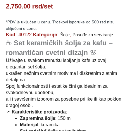
2,750.00
rsd
/set
*PDV je uključen u cenu. Troškovi isporuke od 500 rsd nisu
uključeni u cenu.
Kod:
40122
Kategorije:
,
Šolje
Posuđe za serviranje
☕
Set keramičkih šolja za kafu –
romantičan cvetni dizajn
🌸
Uživajte u svakom trenutku ispijanja kafe uz ovaj
elegantan set šolja,
ukrašen nežnim cvetnim motivima i diskretnim zlatnim
detaljima.
Spoj funkcionalnosti i estetike čini ga idealnim za
svakodnevnu upotrebu,
ali i savršenim izborom za posebne prilike ili kao poklon
dragoj osobi.
📌
Karakteristike proizvoda:
Zapremina šolje
: 150 ml
Materijal
: keramika