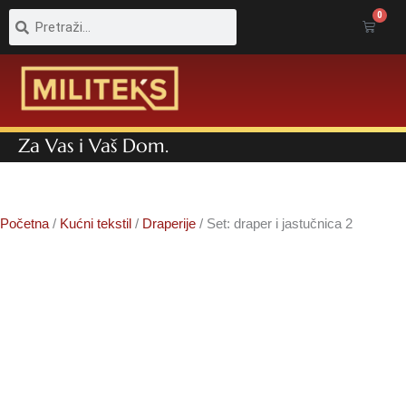
Pretraga
Pretraga
0
Cart
Za Vas i Vaš Dom.
Početna
/
Kućni tekstil
/
Draperije
/ Set: draper i jastučnica 2