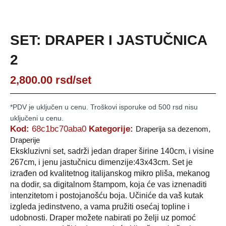
SET: DRAPER I JASTUČNICA
2
2,800.00
rsd
/set
*PDV je uključen u cenu. Troškovi isporuke od 500 rsd nisu
uključeni u cenu.
Kod:
68c1bc70aba0
Kategorije:
,
Draperija sa dezenom
Draperije
Ekskluzivni set, sadrži jedan draper širine 140cm, i visine
267cm, i jenu jastučnicu dimenzije:43x43cm. Set je
izrađen od kvalitetnog italijanskog mikro pliša, mekanog
na dodir, sa digitalnom štampom, koja će vas iznenaditi
intenzitetom i postojanošću boja. Učiniće da vaš kutak
izgleda jedinstveno, a vama pružiti osećaj topline i
udobnosti. Draper možete nabirati po želji uz pomoć