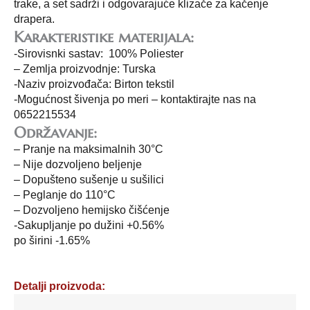
trake, a set sadrži i odgovarajuće klizače za kačenje
drapera.
Karakteristike materijala:
-Sirovisnki sastav: 100% Poliester
– Zemlja proizvodnje: Turska
-Naziv proizvođača: Birton tekstil
-Mogućnost šivenja po meri – kontaktirajte nas na
0652215534
Održavanje:
– Pranje na maksimalnih 30°C
– Nije dozvoljeno beljenje
– Dopušteno sušenje u sušilici
– Peglanje do 110°C
– Dozvoljeno hemijsko čišćenje
-Sakupljanje po dužini +0.56%
po širini -1.65%
Detalji proizvoda: