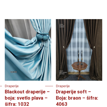
Draperije
Draperije
Blackout draperije –
Draperije soft –
boja: svetlo plava –
Boja: braon – šifra:
šifra: 1032
4063