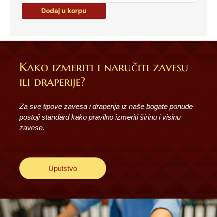
Dodaj u korpu
Kako izmeriti i naručiti zavesu
ili draperije?
Za sve tipove zavesa i draperija iz naše bogate ponude
postoji standard kako pravilno izmeriti širinu i visinu
zavese.
Uputstvo