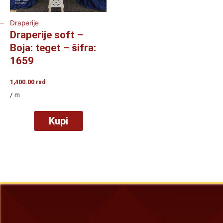
Draperije
Draperije soft –
Boja: teget – šifra:
1659
1,400.00
rsd
/ m
Kupi