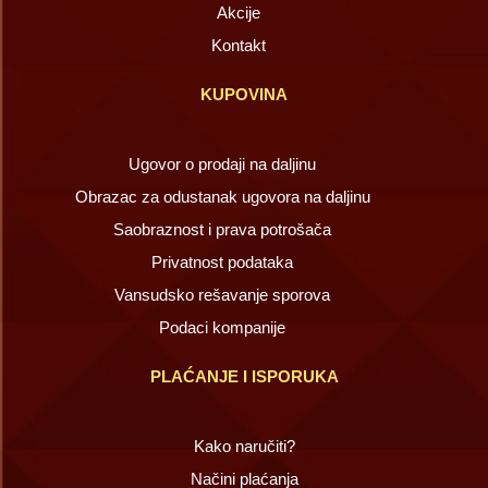
Akcije
Kontakt
KUPOVINA
Ugovor o prodaji na daljinu
Obrazac za odustanak ugovora na daljinu
Saobraznost i prava potrošača
Privatnost podataka
Vansudsko rešavanje sporova
Podaci kompanije
PLAĆANJE I ISPORUKA
Kako naručiti?
Načini plaćanja