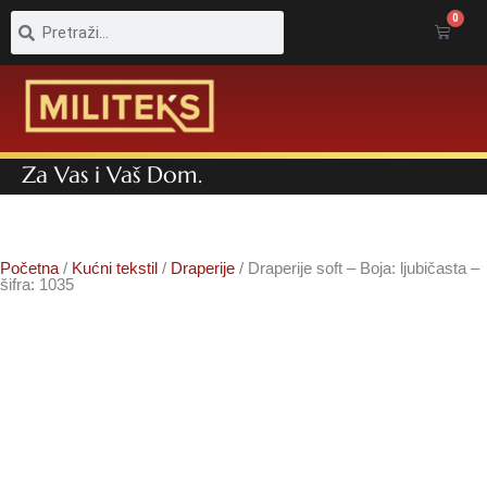
Pretraga
Pretraga
0
Cart
Za Vas i Vaš Dom.
Početna
/
Kućni tekstil
/
Draperije
/ Draperije soft – Boja: ljubičasta –
šifra: 1035