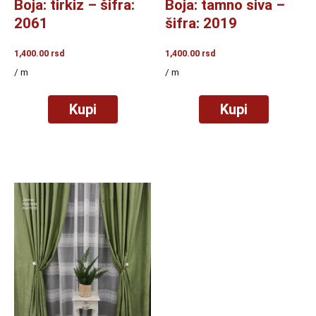
Boja: tirkiz – šifra:
Boja: tamno siva –
2061
šifra: 2019
1,400.00
rsd
1,400.00
rsd
/ m
/ m
Kupi
Kupi