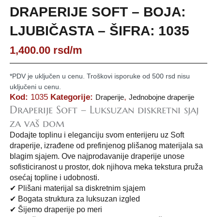
DRAPERIJE SOFT – BOJA:
LJUBIČASTA – ŠIFRA: 1035
1,400.00
rsd
/m
*PDV je uključen u cenu. Troškovi isporuke od 500 rsd nisu
uključeni u cenu.
Kod:
1035
Kategorije:
,
Draperije
Jednobojne draperije
Draperije Soft – Luksuzan diskretni sjaj
za vaš dom
Dodajte toplinu i eleganciju svom enterijeru uz Soft
draperije, izrađene od prefinjenog plišanog materijala sa
blagim sjajem. Ove najprodavanije draperije unose
sofisticiranost u prostor, dok njihova meka tekstura pruža
osećaj topline i udobnosti.
✔ Plišani materijal sa diskretnim sjajem
✔ Bogata struktura za luksuzan izgled
✔ Šijemo draperije po meri