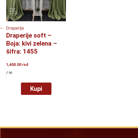
Draperije
Draperije soft –
Boja: kivi zelena –
šifra: 1455
1,400.00
rsd
/ m
Kupi