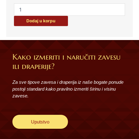
Dodaj u korpu
Kako izmeriti i naručiti zavesu
ili draperije?
Za sve tipove zavesa i draperija iz naše bogate ponude
postoji standard kako pravilno izmeriti širinu i visinu
zavese.
Uputstvo