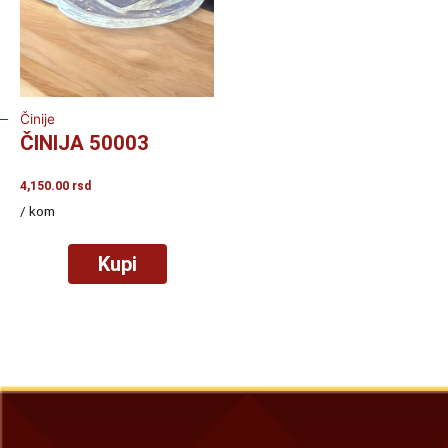
Činije
ČINIJA 50003
4,150.00
rsd
/ kom
Kupi