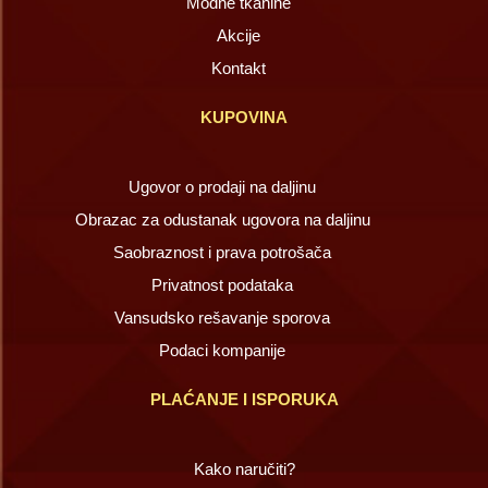
Modne tkanine
Akcije
Kontakt
KUPOVINA
Ugovor o prodaji na daljinu
Obrazac za odustanak ugovora na daljinu
Saobraznost i prava potrošača
Privatnost podataka
Vansudsko rešavanje sporova
Podaci kompanije
PLAĆANJE I ISPORUKA
Kako naručiti?