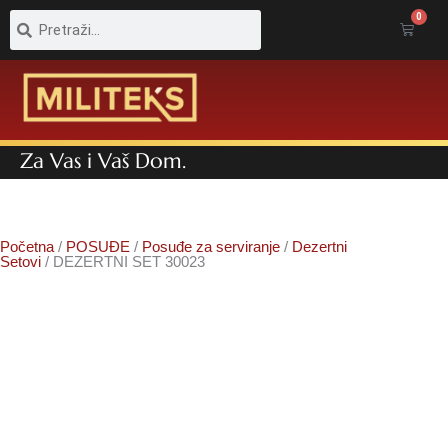
Pretraga
Pretraga
0
Cart
Za Vas i Vaš Dom.
Početna
/
POSUĐE
/
Posuđe za serviranje
/
Dezertni
Setovi
/ DEZERTNI SET 30023