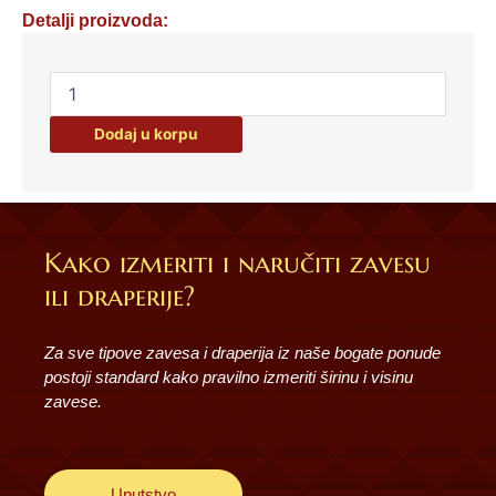
Detalji proizvoda:
DEZERTNI
SET
30023
Dodaj u korpu
količina
Kako izmeriti i naručiti zavesu
ili draperije?
Za sve tipove zavesa i draperija iz naše bogate ponude
postoji standard kako pravilno izmeriti širinu i visinu
zavese.
Uputstvo