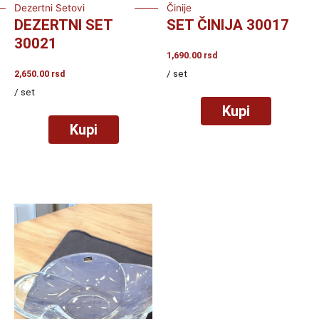
Dezertni Setovi
Činije
DEZERTNI SET
SET ČINIJA 30017
30021
1,690.00
rsd
/ set
2,650.00
rsd
/ set
Kupi
Kupi