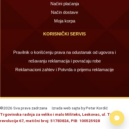
Načini plaćanja
Način dostave
Moja korpa
KORISNIČKI SERVIS
Pravilnik o korišćenju prava na odustanak od ugovora i
rešavanju reklamacija i povraćaju robe
Reklamacioni zahtev i Potvrda o prijemu reklamacije
©2026 Sva prava zadrzana
Izrada web sajta by Petar Kordić
Trgovinska radnja za veliko i malo Militeks, Leskovac, ul. Trg
revolucije 67, matični broj: 51783824, PIB: 100525928