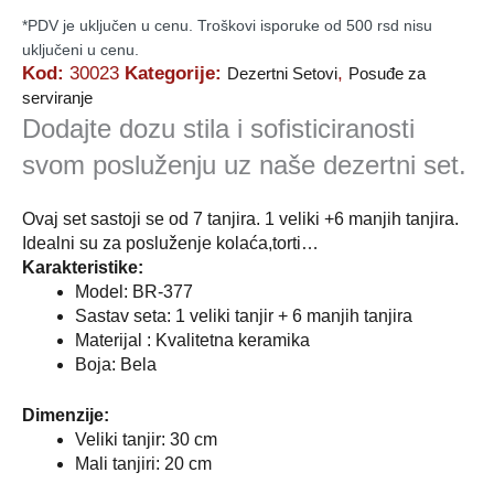
*PDV je uključen u cenu. Troškovi isporuke od 500 rsd nisu
uključeni u cenu.
Kod:
30023
Kategorije:
,
Dezertni Setovi
Posuđe za
serviranje
Dodajte dozu stila i sofisticiranosti
svom posluženju uz naše dezertni set.
Ovaj set sastoji se od 7 tanjira. 1 veliki +6 manjih tanjira.
Idealni su za posluženje kolaća,torti…
Karakteristike:
Model: BR-377
Sastav seta: 1 veliki tanjir + 6 manjih tanjira
Materijal : Kvalitetna keramika
Boja: Bela
Dimenzije:
Veliki tanjir: 30 cm
Mali tanjiri: 20 cm