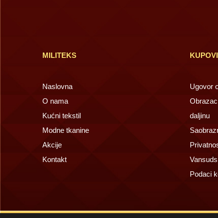
MILITEKS
KUPOV
Naslovna
Ugovor o 
O nama
Obrazac 
Kućni tekstil
daljinu
Modne tkanine
Saobrazn
Akcije
Privatno
Kontakt
Vansuds
Podaci k