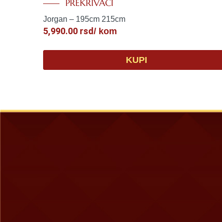
PREKRIVAČI
Jorgan – 195cm 215cm
5,990.00
rsd
/ kom
KUPI