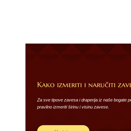
Kako izmeriti i naručiti zave
Za sve tipove zavesa i draperija iz naše bogate 
pravilno izmeriti širinu i visinu zavese.