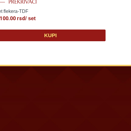
PREKRIVAČI
t flekera-TDF
,100.00
rsd
/ set
KUPI