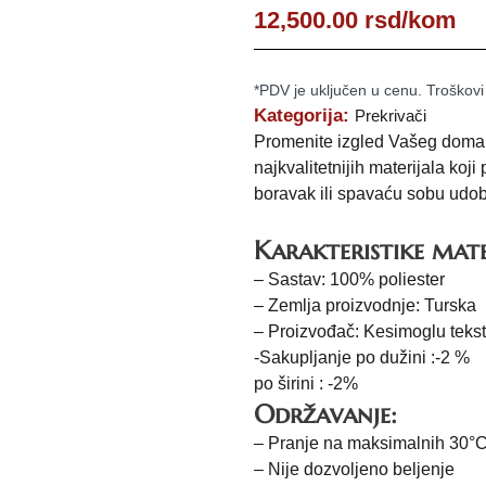
12,500.00
rsd
/kom
*PDV je uključen u cenu. Troškovi
Kategorija:
Prekrivači
Promenite izgled Vašeg doma 
najkvalitetnijih materijala ko
boravak ili spavaću sobu udob
Karakteristike mate
– Sastav: 100% poliester
– Zemlja proizvodnje: Turska
– Proizvođač: Kesimoglu tekst
-Sakupljanje po dužini :-2 %
po širini : -2%
Održavanje:
– Pranje na maksimalnih 30°
– Nije dozvoljeno beljenje