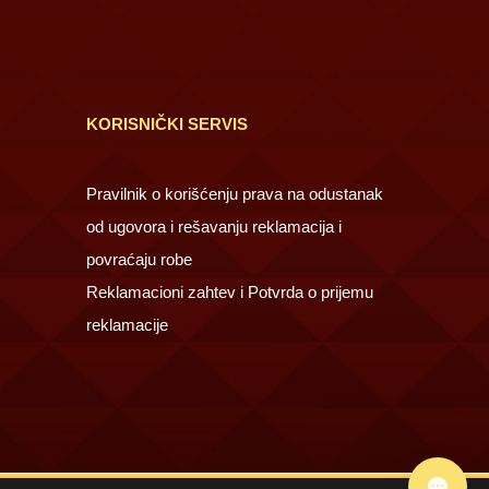
KORISNIČKI SERVIS
Pravilnik o korišćenju prava na odustanak
od ugovora i rešavanju reklamacija i
povraćaju robe
Reklamacioni zahtev i Potvrda o prijemu
reklamacije