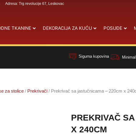
4
Adresa: Trg revolucije 67, Leskovac
DNE TKANINE
DEKORACIJA ZA KUĆU
POSUĐE
Sigurna kupovina
Minimal
ke za stolice
/
Prekrivači
/ Prekrivač sa jastučnicama – 220cm x 24
PREKRIVAČ SA
X 240CM