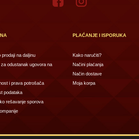
INA
PLAĆANJE I ISPORUKA
prodaji na daljinu
Kako naručiti?
za odustanak ugovora na
Načini plaćanja
Način dostave
ost i prava potrošača
Moja korpa
st podataka
ko rešavanje sporova
ompanije