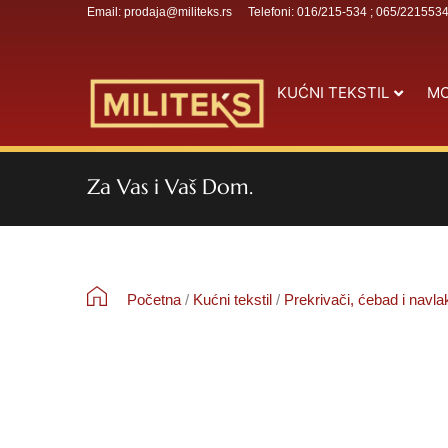
Email: prodaja@militeks.rs
Telefoni: 016/215-534 ; 065/221553
KUĆNI TEKSTIL
MO
Za Vas i Vaš Dom.
Početna
/
Kućni tekstil
/
Prekrivači, ćebad i navla