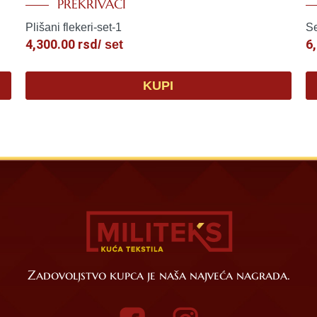
PREKRIVAČI
Plišani flekeri-set-1
Se
4,300.00
rsd
6
/ set
KUPI
Zadovoljstvo kupca je naša najveća nagrada.