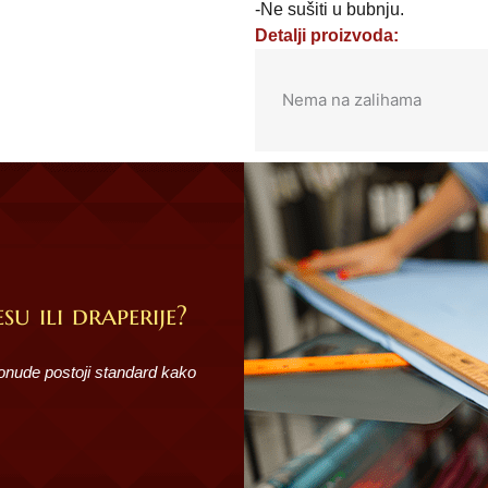
-Ne sušiti u bubnju.
Detalji proizvoda:
Nema na zalihama
su ili draperije?
ponude postoji standard kako