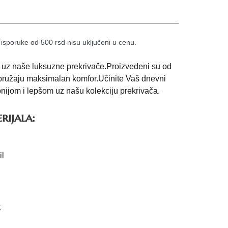
 isporuke od 500 rsd nisu uključeni u cenu.
uz naše luksuzne prekrivače.Proizvedeni su od
ji pružaju maksimalan komfor.Učinite Vaš dnevni
nijom i lepšom uz našu kolekciju prekrivača.
rijala:
il
C