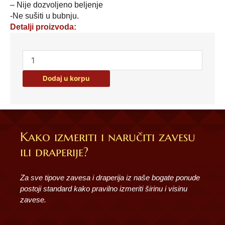
– Nije dozvoljeno beljenje
-Ne sušiti u bubnju.
Detalji proizvoda:
Prekrivač
Pandora
-
Dodaj u korpu
200cm
x
220cm
količina
Kako izmeriti i naručiti zavesu
ili draperije?
Za sve tipove zavesa i draperija iz naše bogate ponude
postoji standard kako pravilno izmeriti širinu i visinu
zavese.