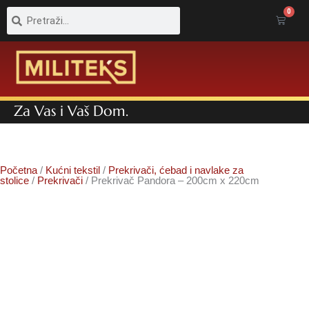
Pretraga
Pretraga
0
Cart
Za Vas i Vaš Dom.
Početna
/
Kućni tekstil
/
Prekrivači, ćebad i navlake za
stolice
/
Prekrivači
/ Prekrivač Pandora – 200cm x 220cm