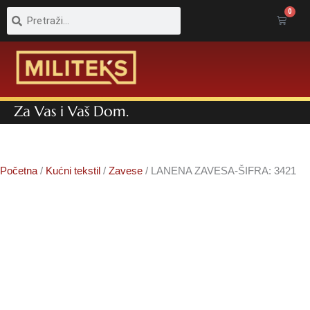
Pretraga
Pretraga
0
Cart
Za Vas i Vaš Dom.
Početna
/
Kućni tekstil
/
Zavese
/ LANENA ZAVESA-ŠIFRA: 3421