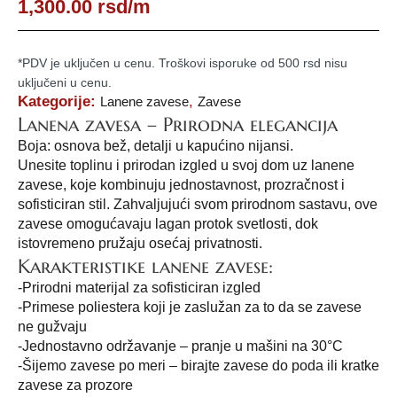
1,300.00
rsd
/m
*PDV je uključen u cenu. Troškovi isporuke od 500 rsd nisu
uključeni u cenu.
Kategorije:
,
Lanene zavese
Zavese
Lanena zavesa – Prirodna elegancija
Boja: osnova bež, detalji u kapućino nijansi.
Unesite toplinu i prirodan izgled u svoj dom uz lanene
zavese, koje kombinuju jednostavnost, prozračnost i
sofisticiran stil. Zahvaljujući svom prirodnom sastavu, ove
zavese omogućavaju lagan protok svetlosti, dok
istovremeno pružaju osećaj privatnosti.
Karakteristike lanene zavese:
-Prirodni materijal za sofisticiran izgled
-Primese poliestera koji je zaslužan za to da se zavese
ne gužvaju
-Jednostavno održavanje – pranje u mašini na 30°C
-Šijemo zavese po meri – birajte zavese do poda ili kratke
zavese za prozore