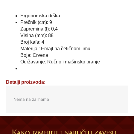
Ergonomska drška
Prečnik (cm): 9
Zapremina (l): 0,4
Visina (mm): 88
Broj kafa: 4
Materijal: Emajl na čeličnom limu
Boja: Crvena
Održavanje: Ručno i mašinsko pranje
Detalji proizvoda:
Nema na zalihama
Kako izmeriti i naručiti zavesu