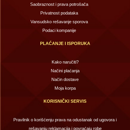
Saobraznost i prava potrošača
Privatnost podataka
Vansudsko rešavanje sporova
Podaci kompanije
PLAĆANJE I ISPORUKA
Kako naručiti?
Načini plaćanja
Način dostave
Moja korpa
KORISNIČKI SERVIS
Pravilnik o korišćenju prava na odustanak od ugovora i
rešavanju reklamacija i povraćaju robe