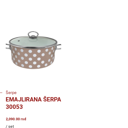
Šerpe
EMAJLIRANA ŠERPA
30053
2,090.00
rsd
/ set