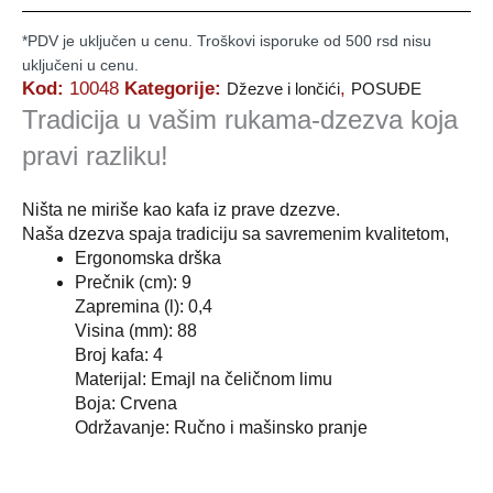
*PDV je uključen u cenu. Troškovi isporuke od 500 rsd nisu
uključeni u cenu.
Kod:
10048
Kategorije:
,
Džezve i lončići
POSUĐE
Tradicija u vašim rukama-dzezva koja
pravi razliku!
Ništa ne miriše kao kafa iz prave dzezve.
Naša dzezva spaja tradiciju sa savremenim kvalitetom,
Ergonomska drška
Prečnik (cm): 9
Zapremina (l): 0,4
Visina (mm): 88
Broj kafa: 4
Materijal: Emajl na čeličnom limu
Boja: Crvena
Održavanje: Ručno i mašinsko pranje