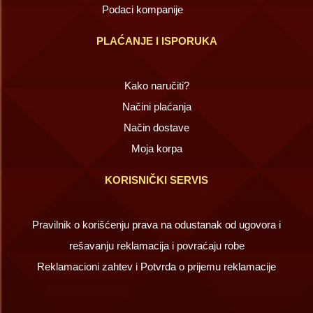
Podaci kompanije
PLAĆANJE I ISPORUKA
Kako naručiti?
Načini plaćanja
Način dostave
Moja korpa
KORISNIČKI SERVIS
Pravilnik o korišćenju prava na odustanak od ugovora i
rešavanju reklamacija i povraćaju robe
Reklamacioni zahtev i Potvrda o prijemu reklamacije