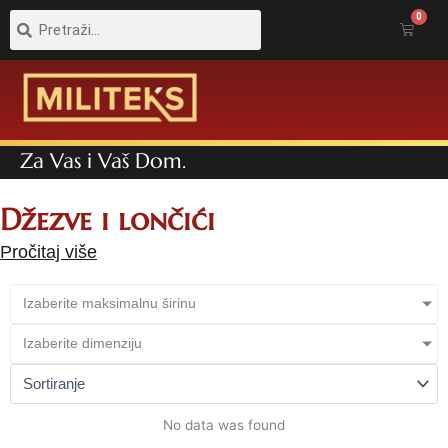
Pretraga
Pretraga
0
Cart
Za Vas i Vaš Dom.
Džezve i lončići
Pročitaj više
Izaberite maksimalnu širinu
Izaberite dimenziju
No data was found