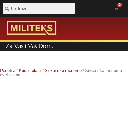
Pretraga
Pretraga
0
Cart
Za Vas i Vaš Dom.
Početna
/
Kućni tekstil
/
Silikonske mušeme
/ Silikonska mušema
cvet zlatna