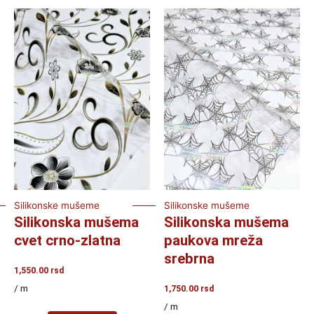
Silikonske mušeme
Silikonske mušeme
Silikonska mušema
Silikonska mušema
cvet crno-zlatna
paukova mreža
srebrna
1,550.00
rsd
/ m
1,750.00
rsd
/ m