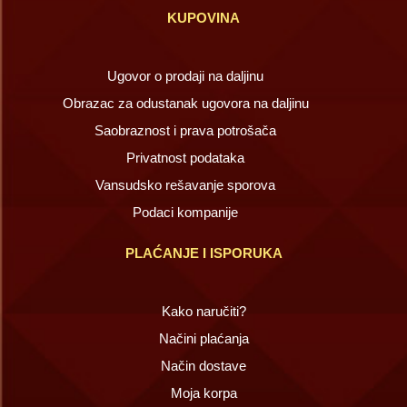
KUPOVINA
Ugovor o prodaji na daljinu
Obrazac za odustanak ugovora na daljinu
Saobraznost i prava potrošača
Privatnost podataka
Vansudsko rešavanje sporova
Podaci kompanije
PLAĆANJE I ISPORUKA
Kako naručiti?
Načini plaćanja
Način dostave
Moja korpa