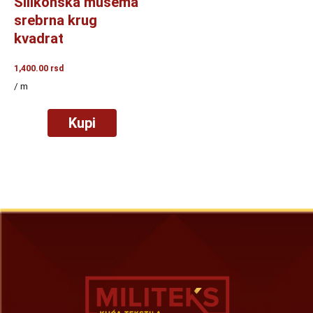
Silikonska mušema
srebrna krug
kvadrat
1,400.00
rsd
/ m
Kupi