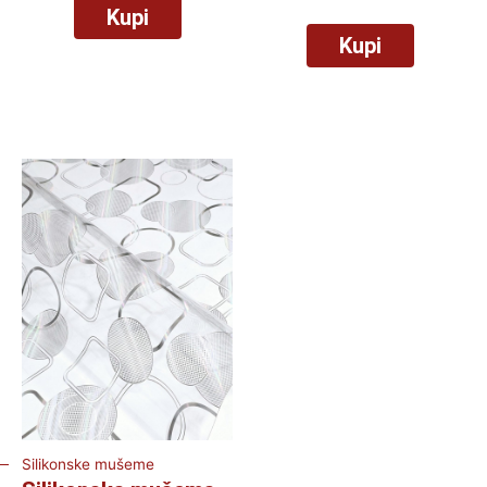
Kupi
Kupi
Silikonske mušeme