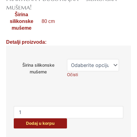
mušema!
Širina
silikonske
80 cm
mušeme
Detalji proizvoda:
Silikonska
mušema
Širina silikonske
cvet
mušeme
Očisti
zlatna
količina
Dodaj u korpu