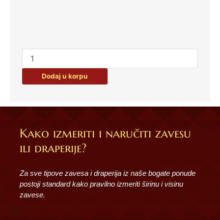
Dodaj u korpu
Kako izmeriti i naručiti zavesu
ili draperije?
Za sve tipove zavesa i draperija iz naše bogate ponude
postoji standard kako pravilno izmeriti širinu i visinu
zavese.