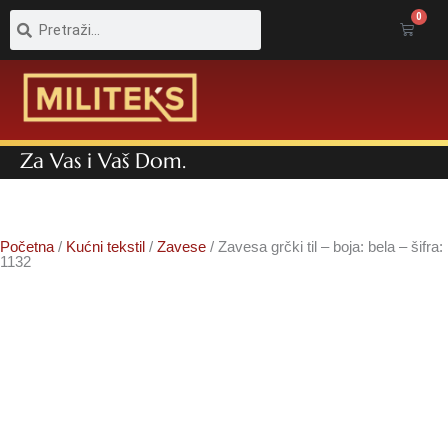
Pretraga
Pretraga
0
Cart
Za Vas i Vaš Dom.
Početna
/
Kućni tekstil
/
Zavese
/ Zavesa grčki til – boja: bela – šifra:
1132