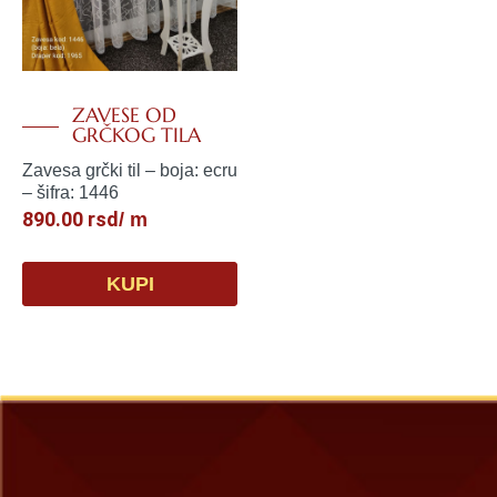
ZAVESE OD
GRČKOG TILA
Zavesa grčki til – boja: ecru
– šifra: 1446
890.00
rsd
/ m
KUPI