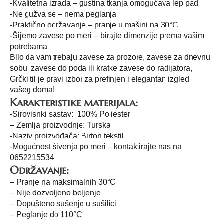
-Kvalitetna izrada – gustina tkanja omogućava lep pad
-Ne gužva se – nema peglanja
-Praktično održavanje – pranje u mašini na 30°C
-Šijemo zavese po meri – birajte dimenzije prema vašim
potrebama
Bilo da vam trebaju zavese za prozore, zavese za dnevnu
sobu, zavese do poda ili kratke zavese do radijatora,
Grčki til je pravi izbor za prefinjen i elegantan izgled
vašeg doma!
Karakteristike materijala:
-Sirovisnki sastav: 100% Poliester
– Zemlja proizvodnje: Turska
-Naziv proizvođača: Birton tekstil
-Mogućnost šivenja po meri – kontaktirajte nas na
0652215534
Održavanje:
– Pranje na maksimalnih 30°C
– Nije dozvoljeno beljenje
– Dopušteno sušenje u sušilici
– Peglanje do 110°C