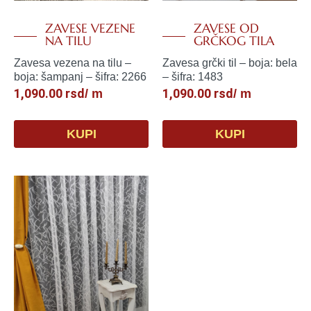
ZAVESE VEZENE
ZAVESE OD
NA TILU
GRČKOG TILA
Zavesa vezena na tilu –
Zavesa grčki til – boja: bela
boja: šampanj – šifra: 2266
– šifra: 1483
1,090.00
rsd
1,090.00
rsd
/ m
/ m
KUPI
KUPI