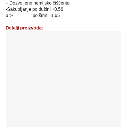
– Dozvoljeno hemijsko čišćenje
-Sakupljanje po dužini +0,56
u % po širini -1.65
Detalji proizvoda:
Zavesa
grčki
til
–
boja:
bela
–
šifra:
1132
količina