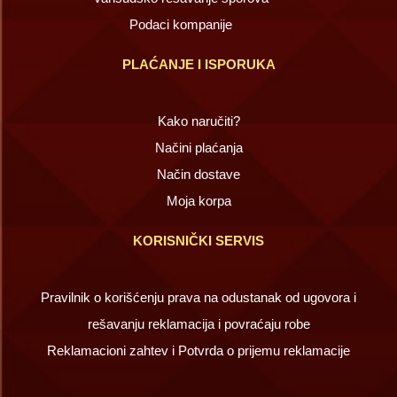
Podaci kompanije
PLAĆANJE I ISPORUKA
Kako naručiti?
Načini plaćanja
Način dostave
Moja korpa
KORISNIČKI SERVIS
Pravilnik o korišćenju prava na odustanak od ugovora i
rešavanju reklamacija i povraćaju robe
Reklamacioni zahtev i Potvrda o prijemu reklamacije