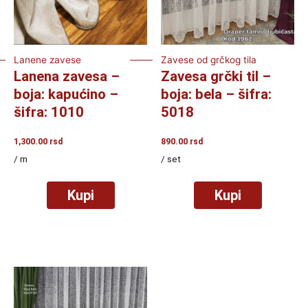
Lanene zavese
Zavese od grčkog tila
Lanena zavesa –
Zavesa grčki til –
boja: kapućino –
boja: bela – šifra:
šifra: 1010
5018
1,300.00
rsd
890.00
rsd
/ m
/ set
Kupi
Kupi