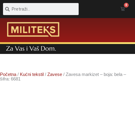
Pretraga
Pretraga
0
Cart
Za Vas i Vaš Dom.
Početna
/
Kućni tekstil
/
Zavese
/ Zavesa markizet – boja: bela –
šifra: 6681