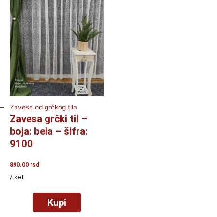
Zavese od grčkog tila
Zavesa grčki til –
boja: bela – šifra:
9100
890.00
rsd
/ set
Kupi