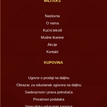
MILITEKS
Naslovna
O nama
Kućni tekstil
Modne tkanine
Akcije
Kontakt
KUPOVINA
Ugovor o prodaji na daljinu
Obrazac za odustanak ugovora na daljinu
Saobraznost i prava potrošača
Privatnost podataka
Vansudsko rešavanje sporova