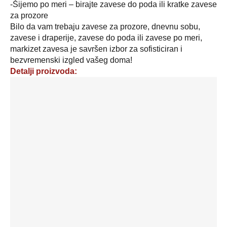
-Šijemo po meri – birajte zavese do poda ili kratke zavese
za prozore
Bilo da vam trebaju zavese za prozore, dnevnu sobu,
zavese i draperije, zavese do poda ili zavese po meri,
markizet zavesa je savršen izbor za sofisticiran i
bezvremenski izgled vašeg doma!
Detalji proizvoda:
Zavesa
markizet
-
boja:
bela
-
šifra:
6681
količina