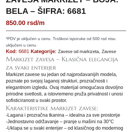
BELA – ŠIFRA: 6681
850.00
rsd
/m
*PDV je uključen u cenu. Troškovi isporuke od 500 rsd nisu
uključeni u cenu.
Kod:
6681
Kategorije:
,
Zavese od markizeta
Zavese
Markizet zavesa – Klasična elegancija
za svaki enterijer
Markizet zavese su jedan od najprodavanijih modela,
poznate po svojoj laganoj strukturi, prozračnosti i
elegantnom izgledu. Ovaj materijal omogućava dovoljno
prirodne svetlosti, a istovremeno pruža privatnost i unosi
sofisticiranost u svaki prostor.
Karakteristike markizet zavese:
-Lagana i prozračna tkanina – idealna za sve prostorije
-Jednostavno održavanje – pranje u mašini na 30°C
-Uklapa se u svaki enterijer – od klasičnog do modernog