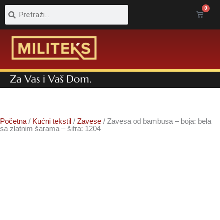
Pretraga
Pretraga
0
Cart
Za Vas i Vaš Dom.
Početna
/
Kućni tekstil
/
Zavese
/ Zavesa od bambusa – boja: bela
sa zlatnim šarama – šifra: 1204