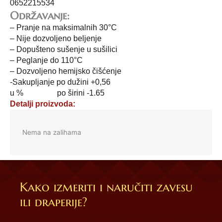
0652215534
Održavanje:
– Pranje na maksimalnih 30°C
– Nije dozvoljeno beljenje
– Dopušteno sušenje u sušilici
– Peglanje do 110°C
– Dozvoljeno hemijsko čišćenje
-Sakupljanje po dužini +0,56
u % po širini -1.65
Detalji proizvoda:
Nema na zalihama
Kako izmeriti i naručiti zavesu
ili draperije?