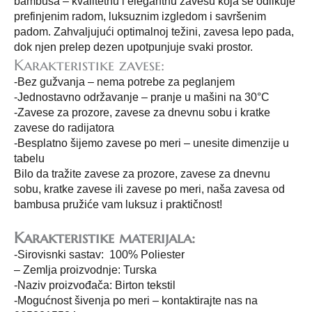
bambusa – kvalitetnu i elegantnu zavesu koja se odlikuje
prefinjenim radom, luksuznim izgledom i savršenim
padom. Zahvaljujući optimalnoj težini, zavesa lepo pada,
dok njen prelep dezen upotpunjuje svaki prostor.
Karakteristike zavese:
-Bez gužvanja – nema potrebe za peglanjem
-Jednostavno održavanje – pranje u mašini na 30°C
-Zavese za prozore, zavese za dnevnu sobu i kratke
zavese do radijatora
-Besplatno šijemo zavese po meri – unesite dimenzije u
tabelu
Bilo da tražite zavese za prozore, zavese za dnevnu
sobu, kratke zavese ili zavese po meri, naša zavesa od
bambusa pružiće vam luksuz i praktičnost!
Karakteristike materijala:
-Sirovisnki sastav: 100% Poliester
– Zemlja proizvodnje: Turska
-Naziv proizvođača: Birton tekstil
-Mogućnost šivenja po meri – kontaktirajte nas na