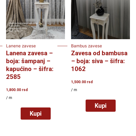
Lanene zavese
Bambus zavese
Lanena zavesa –
Zavesa od bambusa
boja: šampanj –
– boja: siva – šifra:
kapućino – šifra:
1062
2585
1,500.00
rsd
/ m
1,800.00
rsd
/ m
Kupi
Kupi