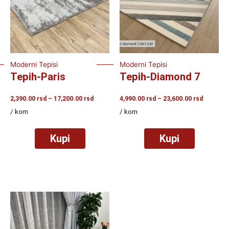
Moderni Tepisi
Moderni Tepisi
Tepih-Paris
Tepih-Diamond 7
Raspon
Raspon
2,390.00
rsd
–
17,200.00
rsd
4,990.00
rsd
–
23,600.00
rsd
cena:
cena:
/ kom
/ kom
od
od
2,390.00
4,990.00
rsd
rsd
Kupi
Kupi
do
do
17,200.00
23,600.0
rsd
rsd