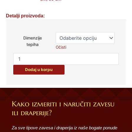
Detalji proizvoda:
Tepih-
Obsession
Dimenzije
količina
tepiha
Očisti
Dodaj u korpu
Kako izmeriti i naručiti zavesu
ili draperije?
Za sve tipove zavesa i draperija iz naše bogate ponude