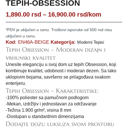
TEPIH-OBSESSION
Raspon
1,890.00
rsd
–
16,900.00
rsd
/kom
cena:
od
*PDV je uključen u cenu. Troškovi isporuke od 500 rsd nisu
1,890.00
uključeni u cenu.
rsd
Kod:
EN46A-BEIGE
Kategorija:
Moderni Tepisi
do
Tepih Obsession – Moderan dizajn i
16,900.00
vrhunski kvalitet
rsd
Unesite eleganciju u svoj dom uz tepih Obsession, koji
kombinuje kvalitet, udobnost i moderan dezen. Sa lako
uklopivim bojama, savršeno se prilagođava svakom
enterijeru.
Tepih Obsession – Karakteristike:
-100% poliester sa pamučnom podlogom
-Mekan, izdržljiv i jednostavan za održavanje
-Težina 1.900 gr/m², visina 8 mm
-Dostupan u standardnim dimenzijama
Dodajte dozu luksuza svom prostoru