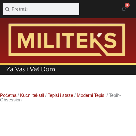
Pretraga
Pretraga
0
Cart
Za Vas i Vaš Dom.
Početna
/
Kućni tekstil
/
Tepisi i staze
/
Moderni Tepisi
/ Tepih-
Obsession