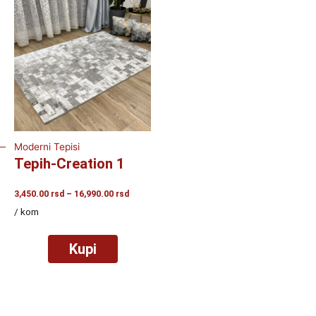
Moderni Tepisi
Tepih-Creation 1
Raspon
3,450.00
rsd
–
16,990.00
rsd
cena:
/ kom
od
3,450.00
rsd
Kupi
do
16,990.00
rsd