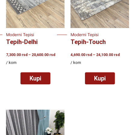
Moderni Tepisi
Moderni Tepisi
Tepih-Delhi
Tepih-Touch
Raspon
Raspon
7,300.00
rsd
–
20,600.00
rsd
4,690.00
rsd
–
24,100.00
rsd
cena:
cena:
/ kom
/ kom
od
od
7,300.00
4,690.00
rsd
rsd
Kupi
Kupi
do
do
20,600.00
24,100.0
rsd
rsd