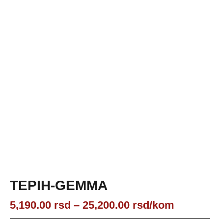
TEPIH-GEMMA
Raspon
5,190.00
rsd
–
25,200.00
rsd
/kom
cena: