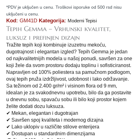
od
*PDV je uključen u cenu. Troškovi isporuke od 500 rsd nisu
5,190.00
uključeni u cenu.
rsd
Kod:
GM41D
Kategorija:
Moderni Tepisi
do
Tepih Gemma – Vrhunski kvalitet,
25,200.00
luksuz i prefinjen dizajn
rsd
Tražite tepih koji kombinuje izuzetnu mekoću,
dugotrajnost i elegantan izgled? Tepih Gemma je jedan
od najkvalitetnijih modela u našoj ponudi, savršen za one
koji žele da svom prostoru dodaju toplinu i sofisticiranost.
Napravljen od 100% poliestera sa pamučnom podlogom,
ovaj tepih pruža izdržljivost, udobnost i lako održavanje.
Sa težinom od 2.400 gr/m² i visinom flora od 9 mm,
idealan je za svakodnevnu upotrebu, bilo da ga postavite
u dnevnu sobu, spavaću sobu ili bilo koji prostor kojem
želite dodati dozu luksuza.
✔ Mekan, elegantan i dugotrajan
✔ Savršen spoj kvaliteta i modernog dizajna
✔ Lako uklopiv u različite stilove enterijera
✔ Dostupan u standardnim dimenzijama