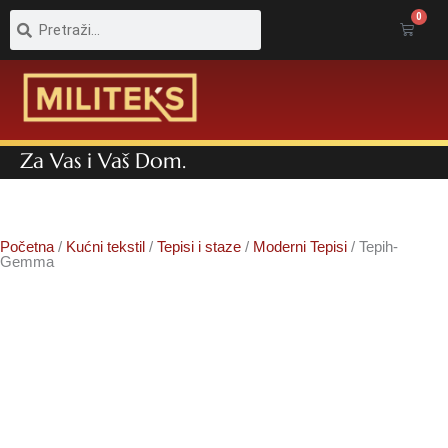
Pretraga
Pretraga
0
Cart
Za Vas i Vaš Dom.
Početna
/
Kućni tekstil
/
Tepisi i staze
/
Moderni Tepisi
/ Tepih-
Gemma