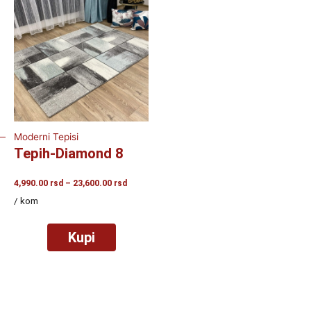
Moderni Tepisi
Tepih-Diamond 8
Raspon
4,990.00
rsd
–
23,600.00
rsd
cena:
/ kom
od
4,990.00
rsd
Kupi
do
23,600.00
rsd