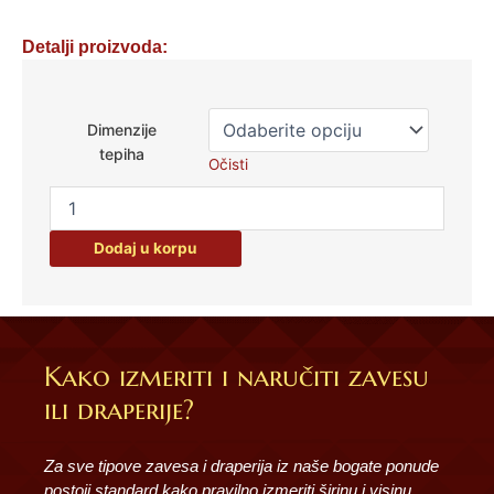
Detalji proizvoda:
Tepih-
Gemma
Dimenzije
količina
tepiha
Očisti
Dodaj u korpu
Kako izmeriti i naručiti zavesu
ili draperije?
Za sve tipove zavesa i draperija iz naše bogate ponude
postoji standard kako pravilno izmeriti širinu i visinu