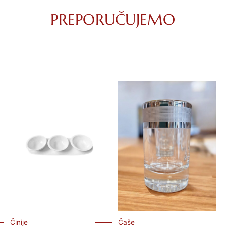
PREPORUČUJEMO
Činije
Čaše