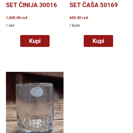
SET ČINIJA 30016
SET ČAŠA 50169
1,490.00
rsd
650.00
rsd
/ set
/ kom
Kupi
Kupi