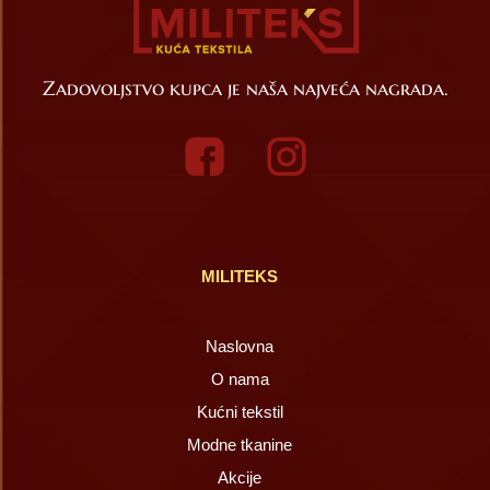
Zadovoljstvo kupca je naša najveća nagrada.
MILITEKS
Naslovna
O nama
Kućni tekstil
Modne tkanine
Akcije