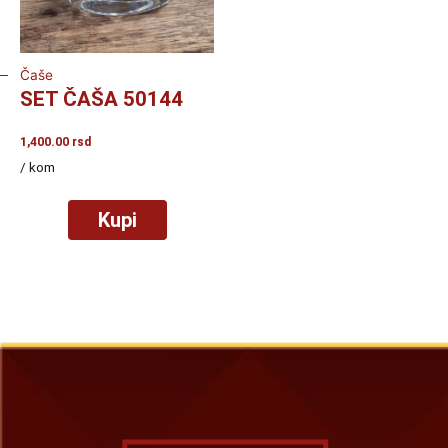
Čaše
SET ČAŠA 50144
1,400.00
rsd
/ kom
Kupi