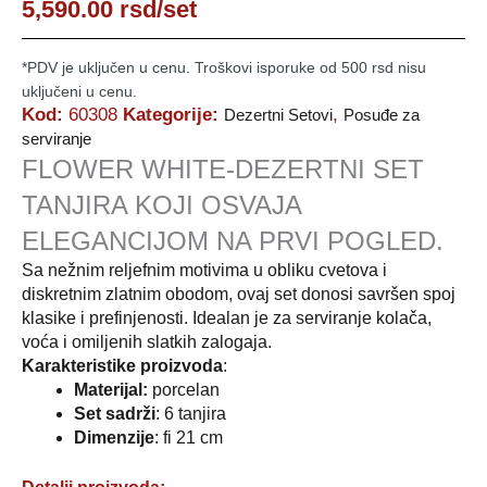
5,590.00
rsd
/set
*PDV je uključen u cenu. Troškovi isporuke od 500 rsd nisu
uključeni u cenu.
Kod:
60308
Kategorije:
,
Dezertni Setovi
Posuđe za
serviranje
FLOWER WHITE-DEZERTNI SET
TANJIRA KOJI OSVAJA
ELEGANCIJOM NA PRVI POGLED.
Sa nežnim reljefnim motivima u obliku cvetova i
diskretnim zlatnim obodom, ovaj set donosi savršen spoj
klasike i prefinjenosti. Idealan je za serviranje kolača,
voća i omiljenih slatkih zalogaja.
Karakteristike proizvoda
:
Materijal:
porcelan
Set sadrži
: 6 tanjira
Dimenzije
: fi 21 cm