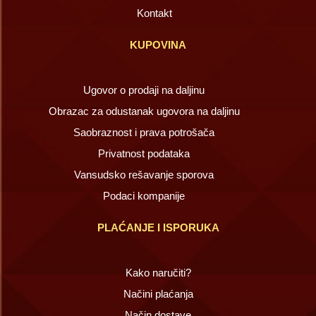
Kontakt
KUPOVINA
Ugovor o prodaji na daljinu
Obrazac za odustanak ugovora na daljinu
Saobraznost i prava potrošača
Privatnost podataka
Vansudsko rešavanje sporova
Podaci kompanije
PLAĆANJE I ISPORUKA
Kako naručiti?
Načini plaćanja
Način dostave