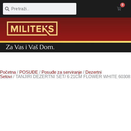
Pretraga
Pretraga
0
Cart
Za Vas i Vaš Dom.
Početna
/
POSUĐE
/
Posuđe za serviranje
/
Dezertni
Setovi
/ TANJIRI DEZERTNI SET/ 6 21CM FLOWER WHITE 60308