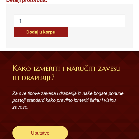
Detalji proizvoda:
TANJIRI
DEZERTNI
SET/
Dodaj u korpu
6
21CM
FLOWER
WHITE
60308
Kako izmeriti i naručiti zavesu
količina
ili draperije?
Za sve tipove zavesa i draperija iz naše bogate ponude
postoji standard kako pravilno izmeriti širinu i visinu
zavese.
Uputstvo