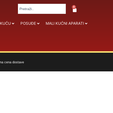
Search
0
Cart
...
 KUĆU
POSUĐE
MALI KUĆNI APARATI
na cena dostave