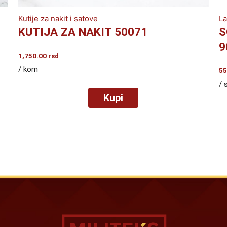
Kutije za nakit i satove
L
KUTIJA ZA NAKIT 50071
S
9
1,750.00
rsd
/ kom
55
/ 
Kupi