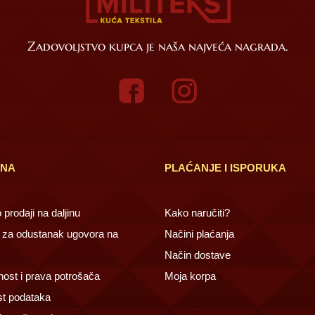
Zadovoljstvo kupca je naša najveća nagrada.
INA
PLAĆANJE I ISPORUKA
prodaji na daljinu
Kako naručiti?
za odustanak ugovora na
Načini plaćanja
Način dostave
ost i prava potrošača
Moja korpa
st podataka