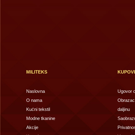
MILITEKS
KUPOV
Naslovna
Ugovor o 
O nama
Obrazac 
Kućni tekstil
daljinu
Modne tkanine
Saobrazn
Akcije
Privatno