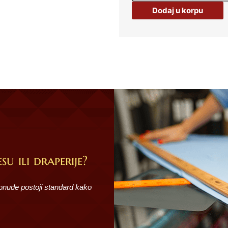
količina
Dodaj u korpu
su ili draperije?
ponude postoji standard kako