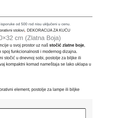
 isporuke od 500 rsd nisu uključeni u cenu.
,
rativni stolovi
DEKORACIJA ZA KUĆU
30×32 cm (Zlatna Boja)
ncije u svoj prostor uz naš
stočić zlatne boje
,
 spoj funkcionalnosti i modernog dizajna.
i stočić u dnevnoj sobi, postolje za biljke ili
 ovaj kompaktni komad nameštaja se lako uklapa u
ativni element, postolje za lampe ili biljke