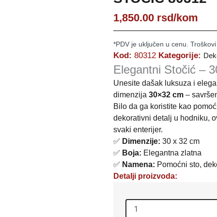
1,850.00
rsd
/kom
*PDV je uključen u cenu. Troškovi
Kod:
80312
Kategorije:
Deko
Elegantni Stočić – 
Unesite dašak luksuza i elega
dimenzija
30×32 cm
– savršen
Bilo da ga koristite kao pomoćn
dekorativni detalj u hodniku,
svaki enterijer.
✅
Dimenzije:
30 x 32 cm
✅
Boja:
Elegantna zlatna
✅
Namena:
Pomoćni sto, dekor
Detalji proizvoda:
STOČIĆ
80312