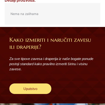
Detalji proizvoda:
Nema na zalihama
Kako izmeriti i naručiti zavesu
ili draperije?
Za sve tipove zavesa i draperija iz naše bogate ponude
postoji standard kako pravilno izmeriti širinu i visinu
zavese.
Uputstvo