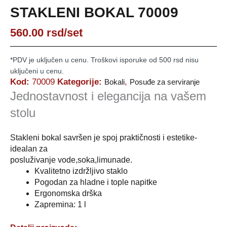
STAKLENI BOKAL 70009
560.00
rsd
/set
*PDV je uključen u cenu. Troškovi isporuke od 500 rsd nisu
uključeni u cenu.
Kod:
70009
Kategorije:
,
Bokali
Posuđe za serviranje
Jednostavnost i elegancija na vašem
stolu
Stakleni bokal savršen je spoj praktičnosti i estetike-
idealan za
posluživanje vode,soka,limunade.
Kvalitetno izdržljivo staklo
Pogodan za hladne i tople napitke
Ergonomska drška
Zapremina: 1 l