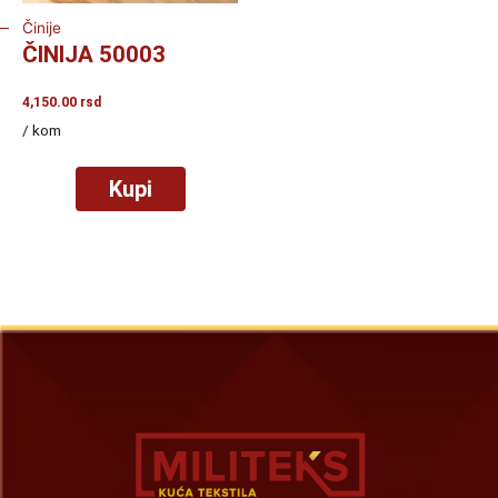
Činije
ČINIJA 50003
4,150.00
rsd
/ kom
Kupi