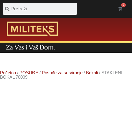
Pretraga
Pretraga
0
Cart
Za Vas i Vaš Dom.
Početna
/
POSUĐE
/
Posuđe za serviranje
/
Bokali
/ STAKLENI
BOKAL 70009