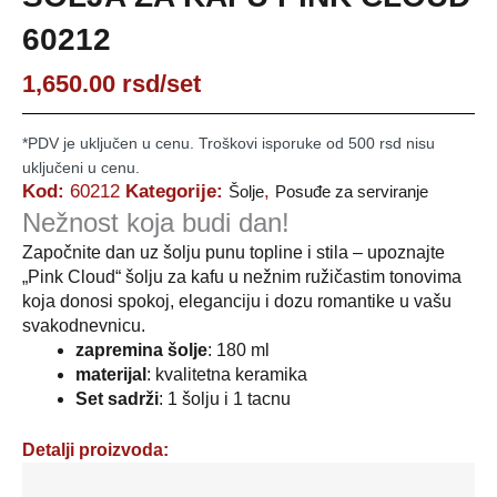
60212
1,650.00
rsd
/set
*PDV je uključen u cenu. Troškovi isporuke od 500 rsd nisu
uključeni u cenu.
Kod:
60212
Kategorije:
,
Šolje
Posuđe za serviranje
Nežnost koja budi dan!
Započnite dan uz šolju punu topline i stila – upoznajte
„Pink Cloud“ šolju za kafu u nežnim ružičastim tonovima
koja donosi spokoj, eleganciju i dozu romantike u vašu
svakodnevnicu.
zapremina
šolje
: 180 ml
materijal
: kvalitetna keramika
Set sadrži
: 1 šolju i 1 tacnu
Detalji proizvoda: