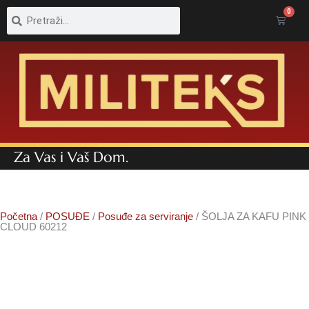
Pretraga
Pretraga
0
Cart
Za Vas i Vaš Dom.
Početna
/
POSUĐE
/
Posuđe za serviranje
/ ŠOLJA ZA KAFU PINK
CLOUD 60212