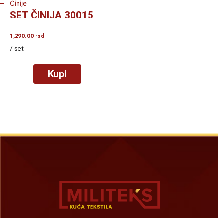
Činije
SET ČINIJA 30015
1,290.00
rsd
/ set
Kupi