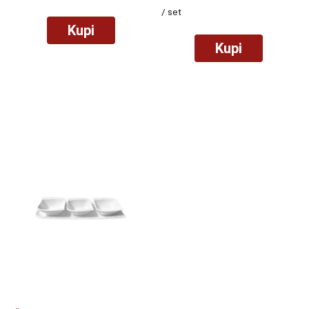
/ set
Kupi
Kupi