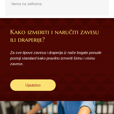
Nema na zalihama
Kako izmeriti i naručiti zavesu
ili draperije?
Za sve tipove zavesa i draperija iz naše bogate ponude
postoji standard kako pravilno izmeriti širinu i visinu
zavese.
Uputstvo