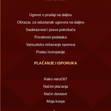
Ugovor o prodaji na daljinu
Obrazac za odustanak ugovora na daljinu
Saobraznost i prava potrošača
Privatnost podataka
Vansudsko rešavanje sporova
Podaci kompanije
PLAĆANJE I ISPORUKA
Kako naručiti?
Načini plaćanja
Način dostave
Moja korpa