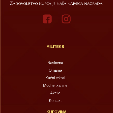
Zadovoljstvo kupca je naša najveća nagrada.
MILITEKS
Naslovna
O nama
Kućni tekstil
Modne tkanine
Akcije
Kontakt
KUPOVINA