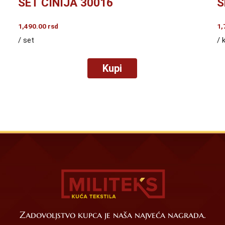
SET ČINIJA 30016
S
1,490.00
rsd
1,
/ set
/ 
Kupi
Zadovoljstvo kupca je naša najveća nagrada.