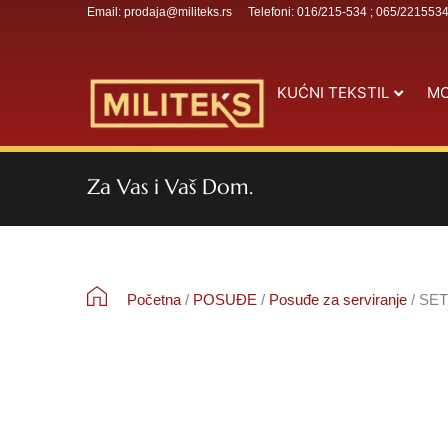
Email: prodaja@militeks.rs
Telefoni: 016/215-534 ; 065/221553
KUĆNI TEKSTIL
MO
Za Vas i Vaš Dom.
Početna
/
POSUĐE
/
Posuđe za serviranje
/ SET