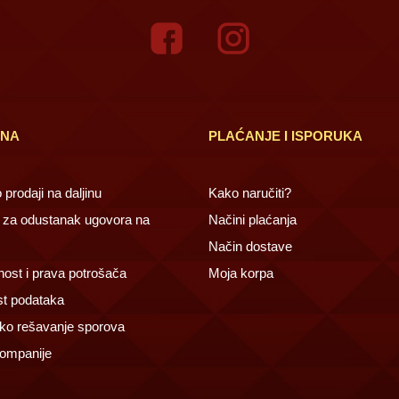
INA
PLAĆANJE I ISPORUKA
prodaji na daljinu
Kako naručiti?
za odustanak ugovora na
Načini plaćanja
Način dostave
ost i prava potrošača
Moja korpa
st podataka
ko rešavanje sporova
ompanije