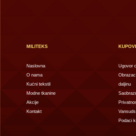
MILITEKS
KUPOV
Naslovna
Ugovor o 
O nama
Obrazac 
Kućni tekstil
daljinu
Modne tkanine
Saobrazn
Akcije
Privatno
Kontakt
Vansuds
Podaci k