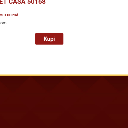
ET ČAŠA 50168
750.00
rsd
kom
Kupi