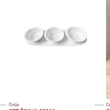
Činije
Č