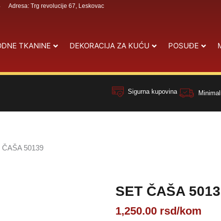
4
Adresa: Trg revolucije 67, Leskovac
DNE TKANINE
DEKORACIJA ZA KUĆU
POSUĐE
Sigurna kupovina
Minimal
 ČAŠA 50139
SET ČAŠA 5013
1,250.00
rsd
/kom