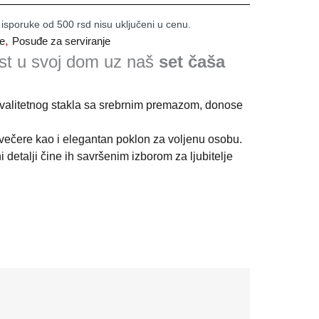
 isporuke od 500 rsd nisu uključeni u cenu.
,
e
Posuđe za serviranje
ost u svoj dom uz naš
set čaša
valitetnog stakla sa srebrnim premazom, donose
,večere kao i elegantan poklon za voljenu osobu.
i detalji čine ih savršenim izborom za ljubitelje