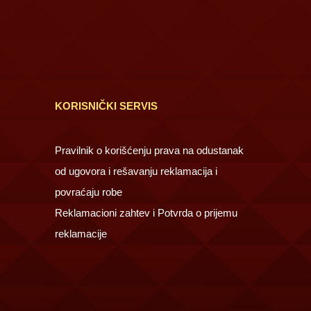
KORISNIČKI SERVIS
Pravilnik o korišćenju prava na odustanak
od ugovora i rešavanju reklamacija i
povraćaju robe
Reklamacioni zahtev i Potvrda o prijemu
reklamacije