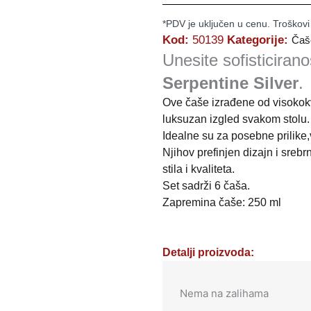
*PDV je uključen u cenu. Troškovi
Kod:
50139
Kategorije:
Čaš
Unesite sofisticiran
Serpentine Silver
.
Ove čaše izrađene od visokok
luksuzan izgled svakom stolu.
Idealne su za posebne prilike
Njihov prefinjen dizajn i srebrn
stila i kvaliteta.
Set sadrži 6 čaša.
Zapremina čaše: 250 ml
Detalji proizvoda:
Nema na zalihama