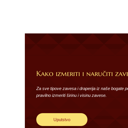
Kako izmeriti i naručiti zave
Za sve tipove zavesa i draperija iz naše bogate 
pravilno izmeriti širinu i visinu zavese.
Uputstvo