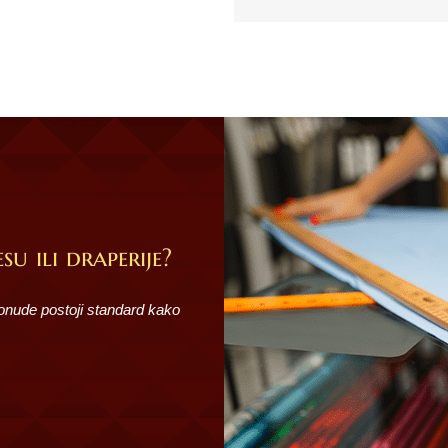
su ili draperije?
ponude postoji standard kako