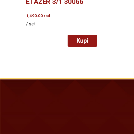
ETAŽER 3/1 30066
1,490.00
rsd
/ set
Kupi