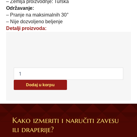
– Zemlja proizvodnje: Turska
Održavanje:
– Pranje na maksimalnih 30°
– Nije dozvoljeno beljenje
Detalji proizvoda:
Set
2/1
prostirki
za
kupatilo
50x80cm
cvet
Dodaj u korpu
plavi
količina
Kako izmeriti i naručiti zavesu
ili draperije?