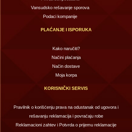
Vansudsko rešavanje sporova
Podaci kompanije
PLAĆANJE I ISPORUKA
Kako naručiti?
Načini plaćanja
Način dostave
Moja korpa
KORISNIČKI SERVIS
Pravilnik o korišćenju prava na odustanak od ugovora i
rešavanju reklamacija i povraćaju robe
Reklamacioni zahtev i Potvrda o prijemu reklamacije