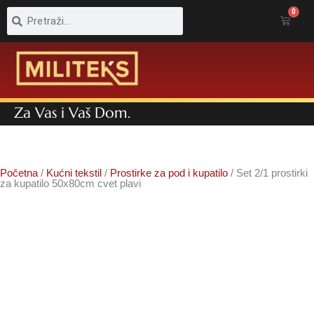
Pretraga
Pretraga
0
Cart
Za Vas i Vaš Dom.
Početna
/
Kućni tekstil
/
Prostirke za pod i kupatilo
/ Set 2/1 prostirki
za kupatilo 50x80cm cvet plavi