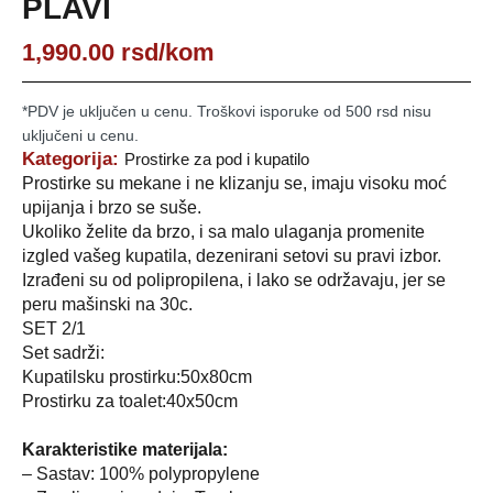
PLAVI
1,990.00
rsd
/kom
*PDV je uključen u cenu. Troškovi isporuke od 500 rsd nisu
uključeni u cenu.
Kategorija:
Prostirke za pod i kupatilo
Prostirke su mekane i ne klizanju se, imaju visoku moć
upijanja i brzo se suše.
Ukoliko želite da brzo, i sa malo ulaganja promenite
izgled vašeg kupatila, dezenirani setovi su pravi izbor.
Izrađeni su od polipropilena, i lako se održavaju, jer se
peru mašinski na 30c.
SET 2/1
Set sadrži:
Kupatilsku prostirku:50x80cm
Prostirku za toalet:40x50cm
Karakteristike materijala:
– Sastav: 100% polypropylene