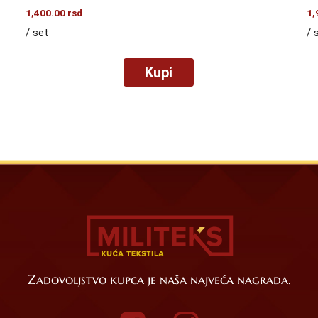
1,400.00
rsd
1,
/ set
/ 
Kupi
Zadovoljstvo kupca je naša najveća nagrada.