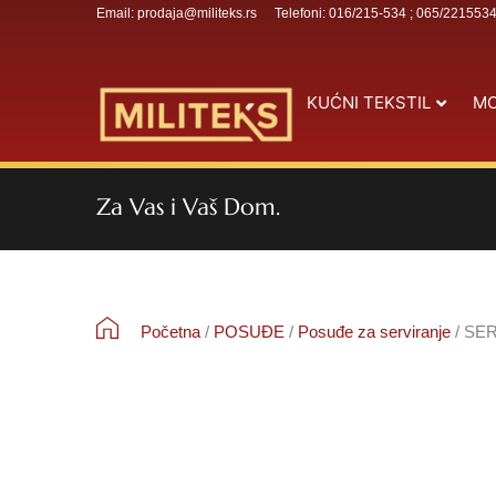
Email: prodaja@militeks.rs
Telefoni: 016/215-534 ; 065/221553
KUĆNI TEKSTIL
MO
Za Vas i Vaš Dom.
Početna
/
POSUĐE
/
Posuđe za serviranje
/ SER