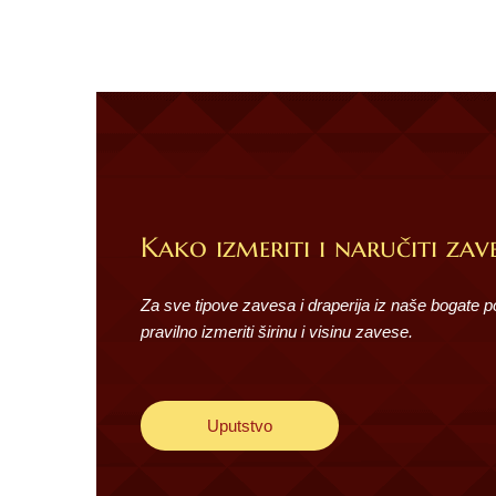
Kako izmeriti i naručiti zave
Za sve tipove zavesa i draperija iz naše bogate 
pravilno izmeriti širinu i visinu zavese.
Uputstvo