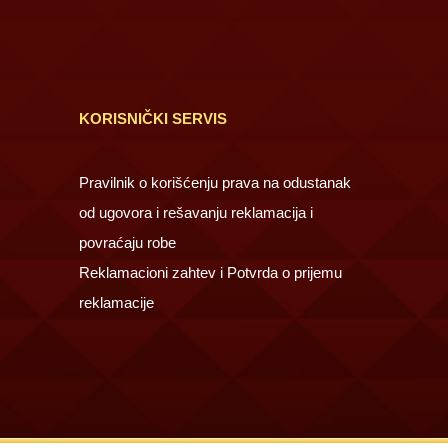
KORISNIČKI SERVIS
Pravilnik o korišćenju prava na odustanak
od ugovora i rešavanju reklamacija i
povraćaju robe
Reklamacioni zahtev i Potvrda o prijemu
reklamacije