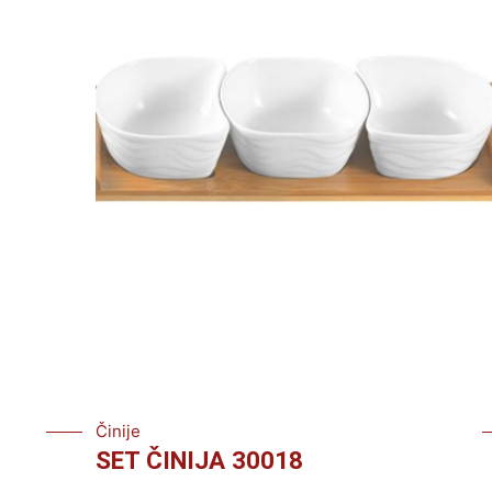
Činije
SET ČINIJA 30018