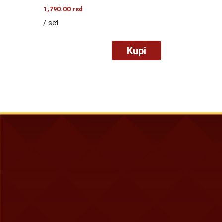
1,790.00
rsd
/ set
Kupi