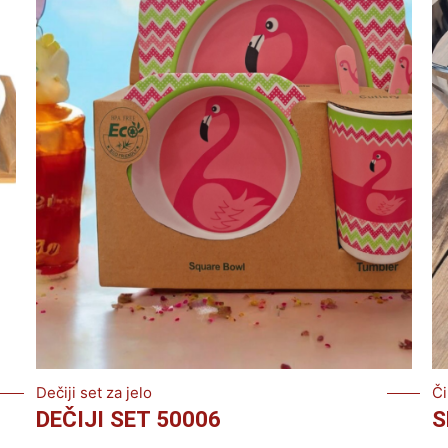
Dečiji set za jelo
Či
DEČIJI SET 50006
S