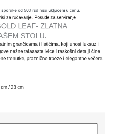
 isporuke od 500 rsd nisu uključeni u cenu.
,
isi za ručavanje
Posuđe za serviranje
GOLD LEAF- ZLATNA
AŠEM STOLU.
latnim grančicama i listićima, koji unosi luksuz i
ove nežne talasaste ivice i raskošni detalji čine
ne trenutke, praznične trpeze i elegantne večere.
9 cm / 23 cm