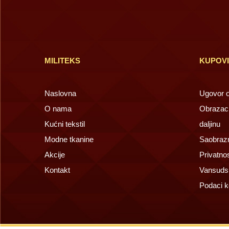
MILITEKS
KUPOV
Naslovna
Ugovor o 
O nama
Obrazac 
Kućni tekstil
daljinu
Modne tkanine
Saobrazn
Akcije
Privatno
Kontakt
Vansuds
Podaci k