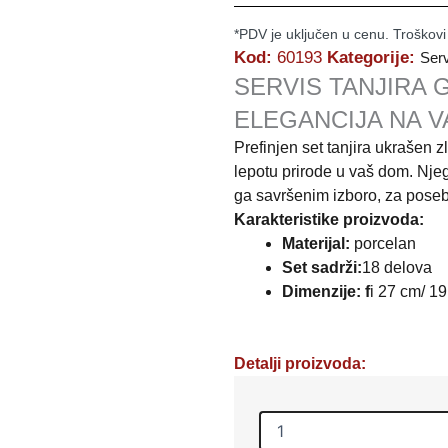
*PDV je uključen u cenu. Troškovi
Kod:
60193
Kategorije:
Serv
SERVIS TANJIRA 
ELEGANCIJA NA V
Prefinjen set tanjira ukrašen z
lepotu prirode u vaš dom. Njeg
ga savršenim izboro, za poseb
Karakteristike proizvoda:
Materijal:
porcelan
Set sadrži:
18 delova
Dimenzije: f
i 27 cm/ 1
Detalji proizvoda:
SERVIS
TANJIRA