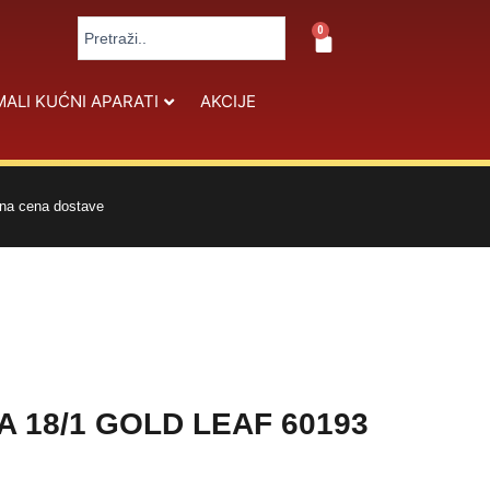
Search
0
Cart
...
MALI KUĆNI APARATI
AKCIJE
na cena dostave
A 18/1 GOLD LEAF 60193