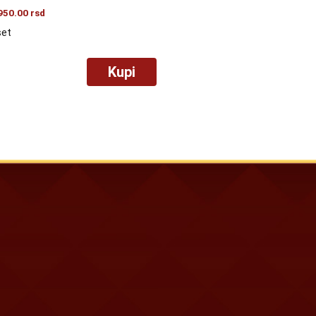
950.00
rsd
set
Kupi