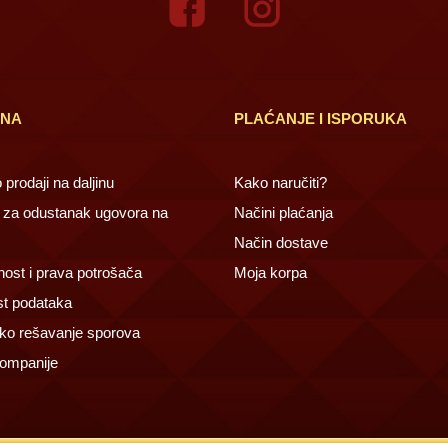
INA
PLAĆANJE I ISPORUKA
prodaji na daljinu
Kako naručiti?
za odustanak ugovora na
Načini plaćanja
Način dostave
ost i prava potrošača
Moja korpa
st podataka
ko rešavanje sporova
ompanije