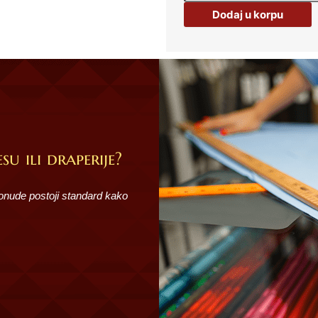
18/1
Dodaj u korpu
GOLD
LEAF
60193
količina
su ili draperije?
ponude postoji standard kako