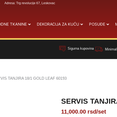
4
Adresa: Trg revolucije 67, Leskovac
DNE TKANINE
DEKORACIJA ZA KUĆU
POSUĐE
Sigurna kupovina
Minimal
VIS TANJIRA 18/1 GOLD LEAF 60193
SERVIS TANJIR
11,000.00
rsd
/set