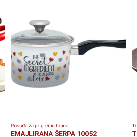
Posuđe za pripremu hrane
Ti
EMAJLIRANA ŠERPA 10052
T