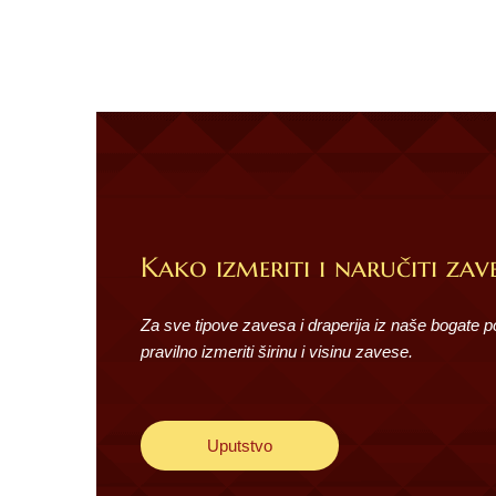
Kako izmeriti i naručiti zave
Za sve tipove zavesa i draperija iz naše bogate 
pravilno izmeriti širinu i visinu zavese.
Uputstvo