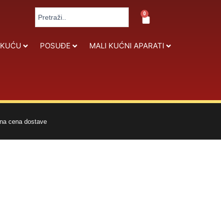
Search
0
Cart
...
 KUĆU
POSUĐE
MALI KUĆNI APARATI
na cena dostave