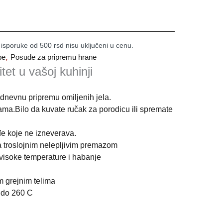
 isporuke od 500 rsd nisu uključeni u cenu.
,
pe
Posuđe za pripremu hrane
itet u vašoj kuhinji
dnevnu pripremu omiljenih jela.
ama.Bilo da kuvate ručak za porodicu ili spremate
e koje ne izneverava.
a troslojnim nelepljivim premazom
 visoke temperature i habanje
im grejnim telima
 do 260 C