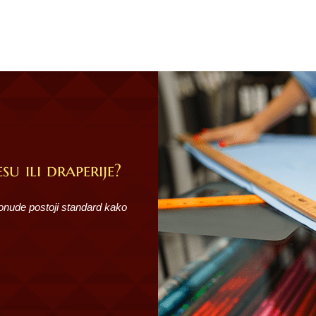
su ili draperije?
ponude postoji standard kako