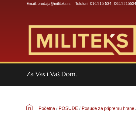
Email: prodaja@militeks.rs
Telefoni: 016/215-534 ; 065/221553
Za Vas i Vaš Dom.
Početna
/
POSUĐE
/
Posuđe za pripremu hrane