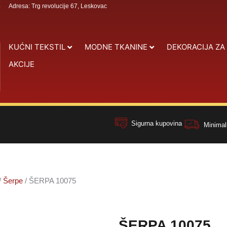
4
Adresa: Trg revolucije 67, Leskovac
KUĆNI TEKSTIL
MODNE TKANINE
DEKORACIJA ZA
AKCIJE
Sigurna kupovina
Minimal
/
Šerpe
/ ŠERPA 10075
ŠERPA 10075