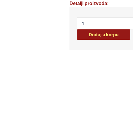
Detalji proizvoda:
ŠERPA
10075
količina
Dodaj u korpu