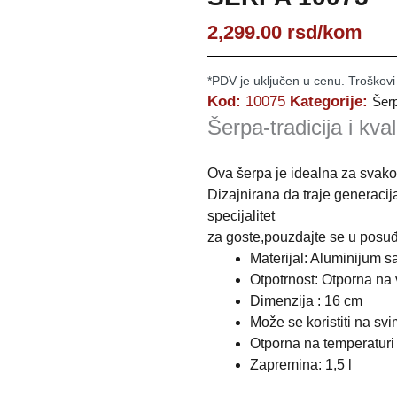
2,299.00
rsd
/kom
*PDV je uključen u cenu. Troškovi
Kod:
10075
Kategorije:
Šer
Šerpa-tradicija i kval
Ova šerpa je idealna za svako
Dizajnirana da traje generacij
specijalitet
za goste,pouzdajte se u posuđ
Materijal: Aluminijum s
Otpotrnost: Otporna na
Dimenzija : 16 cm
Može se koristiti na sv
Otporna na temperaturi
Zapremina: 1,5 l