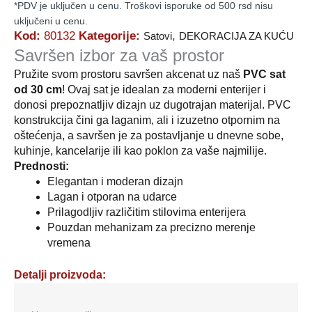
*PDV je uključen u cenu. Troškovi isporuke od 500 rsd nisu
uključeni u cenu.
Kod:
80132
Kategorije:
,
Satovi
DEKORACIJA ZA KUĆU
Savršen izbor za vaš prostor
Pružite svom prostoru savršen akcenat uz naš
PVC sat
od 30 cm
! Ovaj sat je idealan za moderni enterijer i
donosi prepoznatljiv dizajn uz dugotrajan materijal. PVC
konstrukcija čini ga laganim, ali i izuzetno otpornim na
oštećenja, a savršen je za postavljanje u dnevne sobe,
kuhinje, kancelarije ili kao poklon za vaše najmilije.
Prednosti:
Elegantan i moderan dizajn
Lagan i otporan na udarce
Prilagodljiv različitim stilovima enterijera
Pouzdan mehanizam za precizno merenje
vremena
Detalji proizvoda: