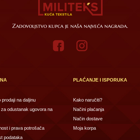
Zadovoljstvo kupca je naša najveća nagrada.
INA
PLAĆANJE I ISPORUKA
prodaji na daljinu
Kako naručiti?
za odustanak ugovora na
Načini plaćanja
Način dostave
ost i prava potrošača
Moja korpa
st podataka