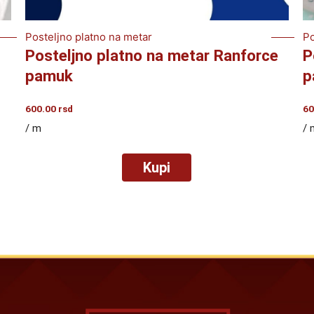
Posteljno platno na metar
Po
Posteljno platno na metar Ranforce
P
pamuk
p
600.00
rsd
60
/ m
/ 
Kupi