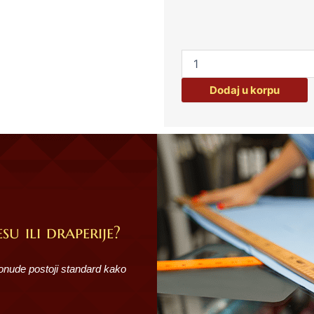
platno
na
metar
Ranforce
pamuk
količina
Dodaj u korpu
su ili draperije?
ponude postoji standard kako