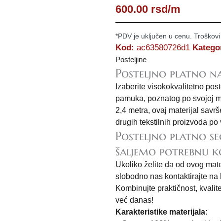
600.00
rsd
/m
*PDV je uključen u cenu. Troškovi
Kod:
ac63580726d1
Katego
Posteljine
Posteljno platno n
Izaberite visokokvalitetno po
pamuka, poznatog po svojoj mek
2,4 metra, ovaj materijal savrš
drugih tekstilnih proizvoda po 
Posteljno platno s
šaljemo potrebnu k
Ukoliko želite da od ovog mat
slobodno nas kontaktirajte na
Kombinujte praktičnost, kvalite
već danas!
Karakteristike materijala: