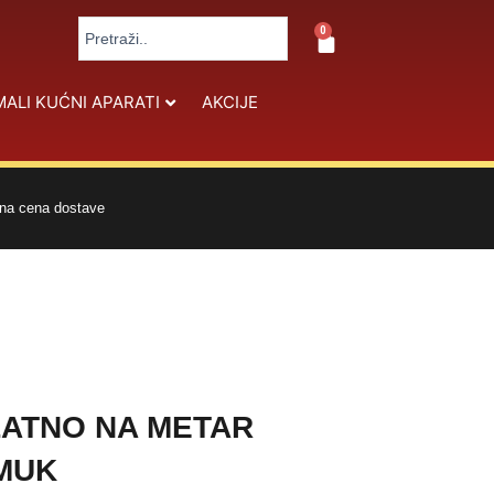
Search
0
Cart
...
MALI KUĆNI APARATI
AKCIJE
na cena dostave
ATNO NA METAR
MUK