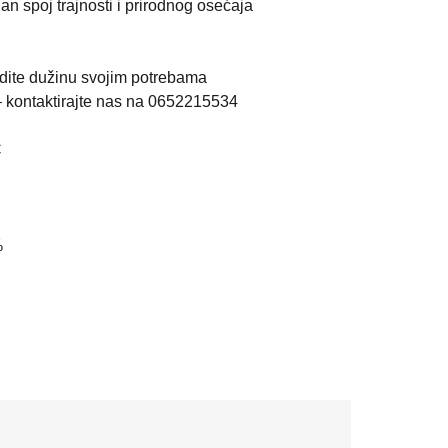
n spoj trajnosti i prirodnog osećaja
odite dužinu svojim potrebama
– kontaktirajte nas na 0652215534
C
%