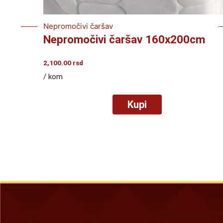
Nepromočivi čaršav
Nepromočivi čaršav 160x200cm
2,100.00
rsd
/ kom
Kupi