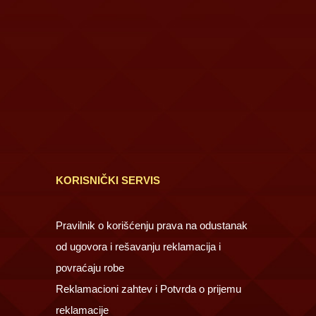
KORISNIČKI SERVIS
Pravilnik o korišćenju prava na odustanak
od ugovora i rešavanju reklamacija i
povraćaju robe
Reklamacioni zahtev i Potvrda o prijemu
reklamacije