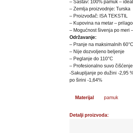
– Sastav: 100% pamuk – ideala
– Zemlja proizvodnje: Turska
– Proizvođač: ISA TEKSTIL
– Kupovina na metar – prilag
– Mogućnost šivenja po meri 
Održavanje:
– Pranje na maksimalnih 60°
– Nije dozvoljeno beljenje
– Peglanje do 110°C
– Profesionalno suvo čišćenje
-Sakupljanje po dužini -2,95 
po širini -1,64%
Materijal
pamuk
Detalji proizvoda:
Posteljno