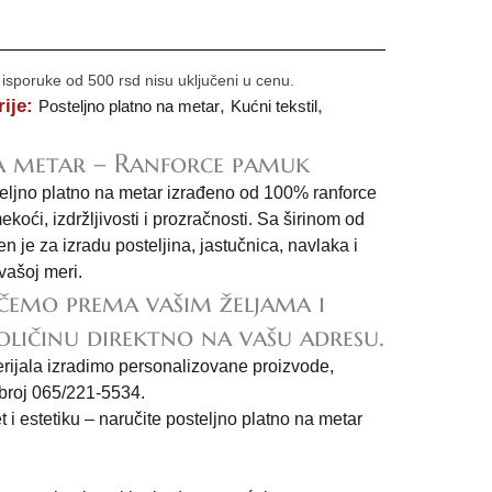
 isporuke od 500 rsd nisu uključeni u cenu.
rije:
,
,
Posteljno platno na metar
Kućni tekstil
a metar – Ranforce pamuk
steljno platno na metar izrađeno od 100% ranforce
oći, izdržljivosti i prozračnosti. Sa širinom od
en je za izradu posteljina, jastučnica, navlaka i
vašoj meri.
ečemo prema vašim željama i
oličinu direktno na vašu adresu.
erijala izradimo personalizovane proizvode,
 broj 065/221-5534.
t i estetiku – naručite posteljno platno na metar