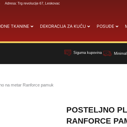
4
Adresa: Trg revolucije 67, Leskovac
DNE TKANINE
DEKORACIJA ZA KUĆU
POSUĐE
Sigurna kupovina
Minimal
atno na metar Ranforce pamuk
POSTELJNO PL
RANFORCE PA