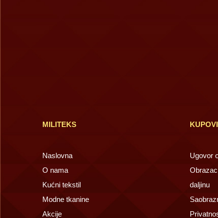
MILITEKS
KUPOV
Naslovna
Ugovor o 
O nama
Obrazac 
Kućni tekstil
daljinu
Modne tkanine
Saobrazn
Akcije
Privatno