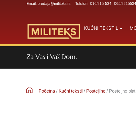
Email: prodaja@militeks.rs
Telefoni: 016/215-534 ; 065/221553
KUĆNI TEKSTIL
MO
Za Vas i Vaš Dom.
Početna
/
Kućni tekstil
/
Posteljine
/ Posteljno pl