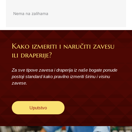
Nema na zalihama
Kako izmeriti i naručiti zavesu
ili draperije?
Za sve tipove zavesa i draperija iz naše bogate ponude
postoji standard kako pravilno izmeriti širinu i visinu
zavese.
Uputstvo