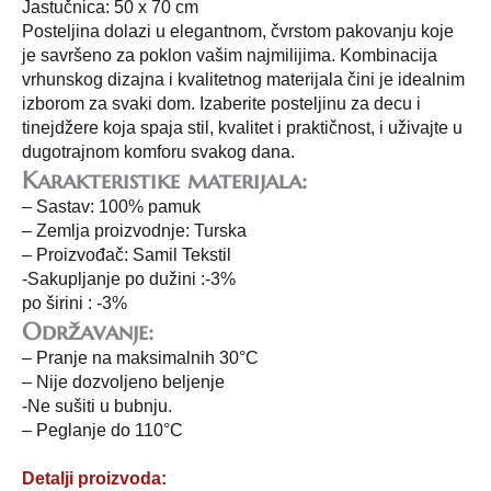
Jastučnica: 50 x 70 cm
Posteljina dolazi u elegantnom, čvrstom pakovanju koje
je savršeno za poklon vašim najmilijima. Kombinacija
vrhunskog dizajna i kvalitetnog materijala čini je idealnim
izborom za svaki dom. Izaberite posteljinu za decu i
tinejdžere koja spaja stil, kvalitet i praktičnost, i uživajte u
dugotrajnom komforu svakog dana.
Karakteristike materijala:
– Sastav: 100% pamuk
– Zemlja proizvodnje: Turska
– Proizvođač: Samil Tekstil
-Sakupljanje po dužini :-3%
po širini : -3%
Održavanje:
– Pranje na maksimalnih 30°C
– Nije dozvoljeno beljenje
-Ne sušiti u bubnju.
– Peglanje do 110°C
Detalji proizvoda: