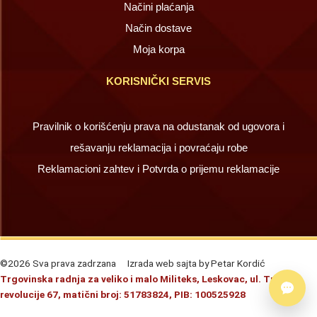
Načini plaćanja
Način dostave
Moja korpa
KORISNIČKI SERVIS
Pravilnik o korišćenju prava na odustanak od ugovora i
rešavanju reklamacija i povraćaju robe
Reklamacioni zahtev i Potvrda o prijemu reklamacije
©2026 Sva prava zadrzana
Izrada web sajta by Petar Kordić
Trgovinska radnja za veliko i malo Militeks, Leskovac, ul. Trg
revolucije 67, matični broj: 51783824, PIB: 100525928