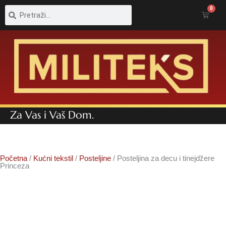
Pretraga
Pretraga
0
Cart
Za Vas i Vaš Dom.
Početna
/
Kućni tekstil
/
Posteljine
/ Posteljina za decu i tinejdžere
Princeza