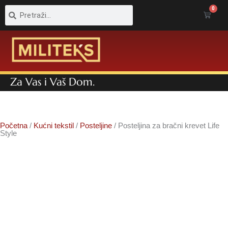
Pretraga
Pretraga
0
Cart
Za Vas i Vaš Dom.
Početna
/
Kućni tekstil
/
Posteljine
/ Posteljina za bračni krevet Life
Style