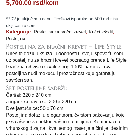
5,700.00
rsd
/kom
*PDV je uključen u cenu. Troškovi isporuke od 500 rsd nisu
uključeni u cenu.
Kategorije:
,
,
Posteljina za bračni krevet
Kućni tekstil
Posteljine
Posteljina za bračni krevet – Life Style
Unesite dozu luksuza i udobnosti u svoju spavaću sobu
uz posteljinu za bračni krevet poznatog brenda Life Style.
Izrađena od visokokvalitetnog 100% pamuka, ova
posteljina nudi mekoću i prozračnost koje garantuju
savršen san.
Set posteljine sadrži:
Čaršaf: 220 x 240 cm
Jorganska navlaka: 200 x 220 cm
Dve jastučnice: 50 x 70 cm
Posteljina dolazi u elegantnom, čvrstom pakovanju koje
je savršeno za poklon vašim najmilijima. Kombinacija
vrhunskog dizajna i kvalitetnog materijala čini je idealnim
izborom za svaki dom. Izaberite posteljinu za bračni