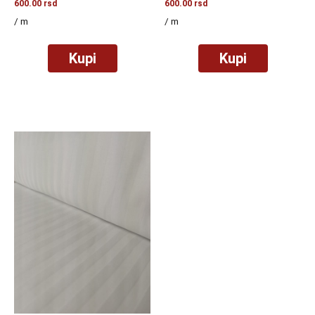
600.00
rsd
600.00
rsd
/ m
/ m
Kupi
Kupi