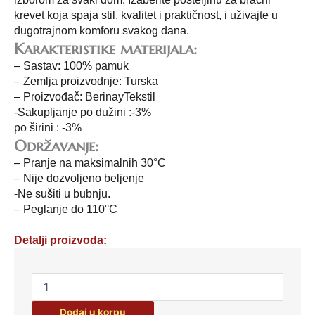
krevet koja spaja stil, kvalitet i praktičnost, i uživajte u
dugotrajnom komforu svakog dana.
Karakteristike materijala:
– Sastav: 100% pamuk
– Zemlja proizvodnje: Turska
– Proizvođač: BerinayTekstil
-Sakupljanje po dužini :-3%
po širini : -3%
Održavanje:
– Pranje na maksimalnih 30°C
– Nije dozvoljeno beljenje
-Ne sušiti u bubnju.
– Peglanje do 110°C
Detalji proizvoda:
Posteljina
za
bračni
Dodaj u korpu