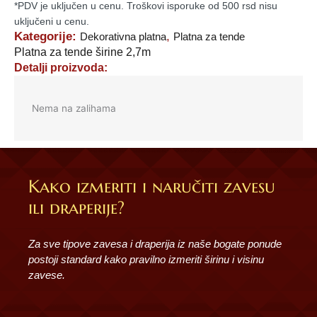
*PDV je uključen u cenu. Troškovi isporuke od 500 rsd nisu
uključeni u cenu.
Kategorije:
,
Dekorativna platna
Platna za tende
Platna za tende širine 2,7m
Detalji proizvoda:
Nema na zalihama
Kako izmeriti i naručiti zavesu
ili draperije?
Za sve tipove zavesa i draperija iz naše bogate ponude
postoji standard kako pravilno izmeriti širinu i visinu
zavese.