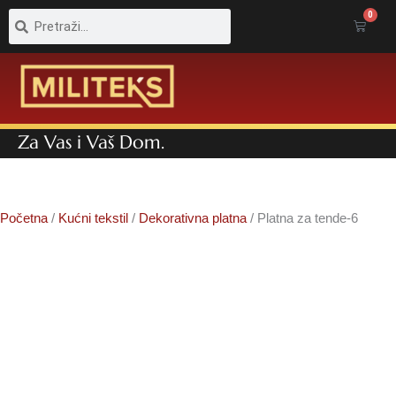
Pretraga
Pretraga
0
Cart
Za Vas i Vaš Dom.
Početna
/
Kućni tekstil
/
Dekorativna platna
/ Platna za tende-6